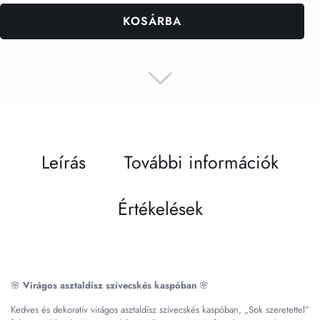
KOSÁRBA
Leírás
További információk
Értékelések
🌸
Virágos asztaldísz szívecskés kaspóban
🌸
Kedves és dekoratív virágos asztaldísz szívecskés kaspóban, „Sok szeretettel”