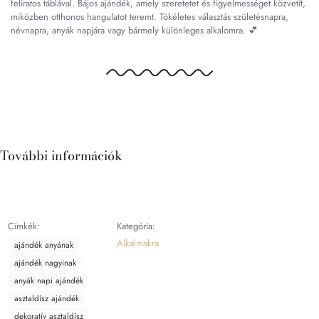
feliratos táblával. Bájos ajándék, amely szeretetet és figyelmességet közvetít,
miközben otthonos hangulatot teremt. Tökéletes választás születésnapra,
névnapra, anyák napjára vagy bármely különleges alkalomra. 💕
További információk
Címkék:
Kategória:
Alkalmakra
ajándék anyának
ajándék nagyinak
anyák napi ajándék
asztaldísz ajándék
dekoratív asztaldísz