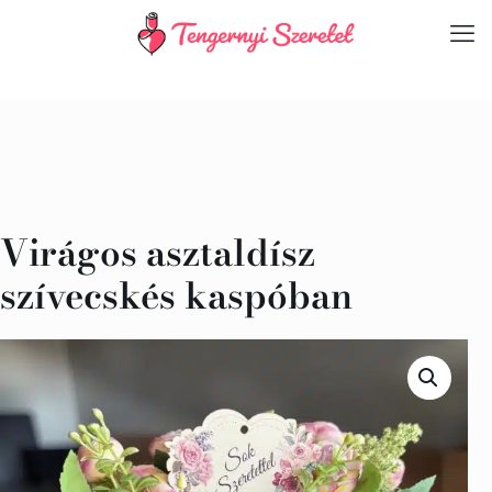
Virágos asztaldísz
szívecskés kaspóban