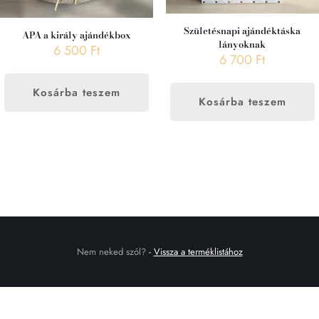
Születésnapi ajándéktáska
APA a király ajándékbox
lányoknak
6 500
Ft
6 700
Ft
Kosárba teszem
Kosárba teszem
Nem neked szól?
-
Vissza a terméklistához