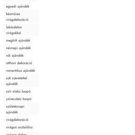
egyedi ajándék
kézműves
virágdekoráció
lakásdekor
virágokkal
meghitt ajándék
névnapi ajándék
női ajándék
otthoni dekoráció
romantikus ajándék
sok szeretettel
ajándék
szív alakú kaspó
szívecskés kaspó
születésnapi
ajándék
virágdekoráció
virágos asztaldísz
virágos dekor