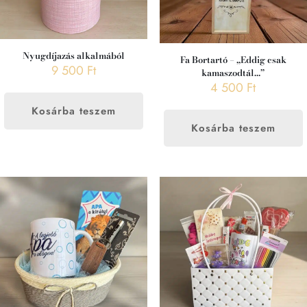
Nyugdíjazás alkalmából
Fa Bortartó – „Eddig csak
9 500
Ft
kamaszodtál…”
4 500
Ft
Kosárba teszem
Kosárba teszem