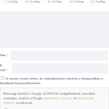
1 / 5 csillag
2 / 5 csillag
3 / 5 csillag
4 / 5 csillag
5 / 5 csillag
Név
*
E-
mail
*
A nevem, e-mail címem, és weboldalcímem mentése a böngészőben a
következő hozzászólásomhoz.
Biztonsági okokból a Google reCAPTCHA szolgáltatásának használata
szükséges, amelyre a Google
adatvédelmi irányelvei
és
felhasználási
feltételei
vonatkoznak.