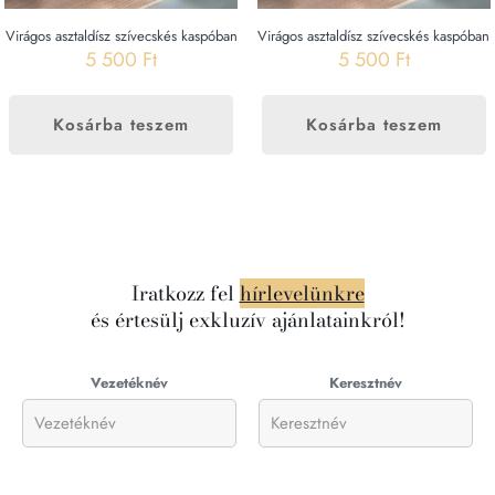
Virágos asztaldísz szívecskés kaspóban
Virágos asztaldísz szívecskés kaspóban
5 500
Ft
5 500
Ft
Kosárba teszem
Kosárba teszem
Iratkozz fel
hírlevelünkre
és értesülj exkluzív ajánlatainkról!
Vezetéknév
Keresztnév