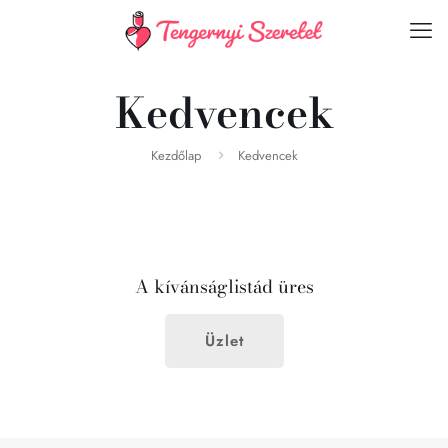
Kedvencek
Kezdőlap
Kedvencek
A kívánságlistád üres
Üzlet