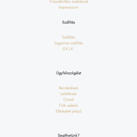
Visszatérítési szabályzat
Impresszum
Szállítás
Szállítás
Ingyenes szállítás
GY.I.K.
Ügyfélszolgálat
Rendelések
Letöltések
Címek
Fiók adatok
Elfelejtett jelszó
Segíthetünk?