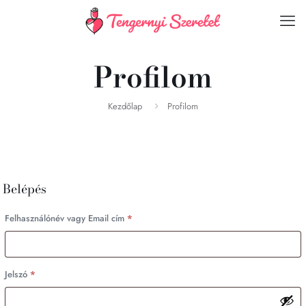
Profilom
Kezdőlap
Profilom
Belépés
Kötelező
Felhasználónév vagy Email cím
*
Kötelező
Jelszó
*