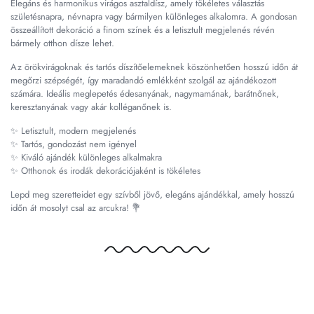
Elegáns és harmonikus virágos asztaldísz, amely tökéletes választás
születésnapra, névnapra vagy bármilyen különleges alkalomra. A gondosan
összeállított dekoráció a finom színek és a letisztult megjelenés révén
bármely otthon dísze lehet.
Az örökvirágoknak és tartós díszítőelemeknek köszönhetően hosszú időn át
megőrzi szépségét, így maradandó emlékként szolgál az ajándékozott
számára. Ideális meglepetés édesanyának, nagymamának, barátnőnek,
keresztanyának vagy akár kolléganőnek is.
✨ Letisztult, modern megjelenés
✨ Tartós, gondozást nem igényel
✨ Kiváló ajándék különleges alkalmakra
✨ Otthonok és irodák dekorációjaként is tökéletes
Lepd meg szeretteidet egy szívből jövő, elegáns ajándékkal, amely hosszú
időn át mosolyt csal az arcukra! 💐