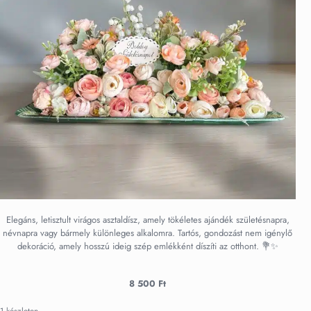
Elegáns, letisztult virágos asztaldísz, amely tökéletes ajándék születésnapra,
névnapra vagy bármely különleges alkalomra. Tartós, gondozást nem igénylő
dekoráció, amely hosszú ideig szép emlékként díszíti az otthont. 💐✨
8 500
Ft
1 készleten