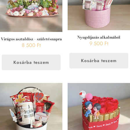
Nyugdíjazás alkalmából
Virágos asztaldísz – születésnapra
9 500
Ft
8 500
Ft
Kosárba teszem
Kosárba teszem