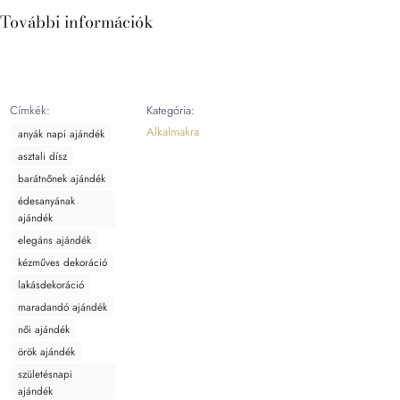
További információk
Címkék:
Kategória:
Alkalmakra
anyák napi ajándék
asztali dísz
barátnőnek ajándék
édesanyának
ajándék
elegáns ajándék
kézműves dekoráció
lakásdekoráció
maradandó ajándék
női ajándék
örök ajándék
születésnapi
ajándék