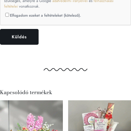
szükséges, amelyre a Google
adatvédelmi irányelvei
és
felhasználási
feltételei
vonatkoznak.
Elfogadom ezeket a feltételeket (kötelező).
Kapcsolódó termékek