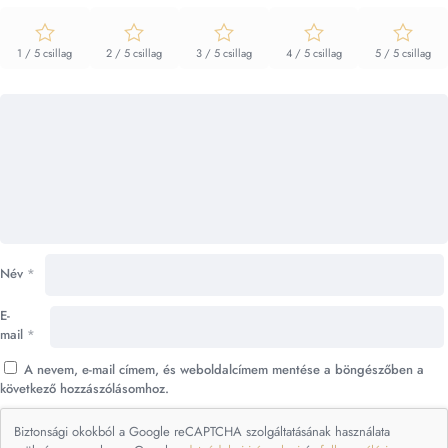
1 / 5 csillag
2 / 5 csillag
3 / 5 csillag
4 / 5 csillag
5 / 5 csillag
Név
*
E-
mail
*
A nevem, e-mail címem, és weboldalcímem mentése a böngészőben a
következő hozzászólásomhoz.
Biztonsági okokból a Google reCAPTCHA szolgáltatásának használata