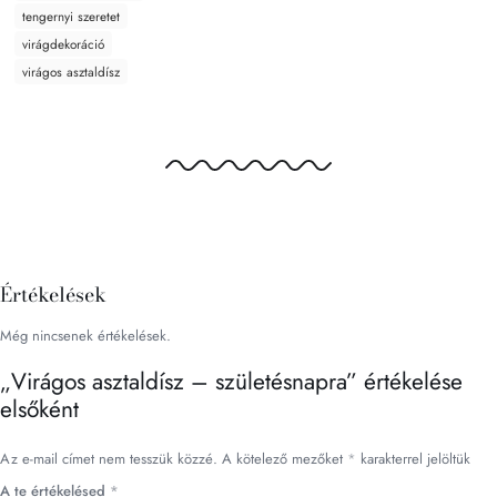
tengernyi szeretet
virágdekoráció
virágos asztaldísz
Értékelések
Még nincsenek értékelések.
„Virágos asztaldísz – születésnapra” értékelése
elsőként
Az e-mail címet nem tesszük közzé.
A kötelező mezőket
*
karakterrel jelöltük
A te értékelésed
*