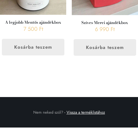
A legjobb Mentős ajándékbox
Szíves Merci ajándékbox
7 500
Ft
6 990
Ft
Kosárba teszem
Kosárba teszem
Nem neked szól?
-
Vissza a terméklistához