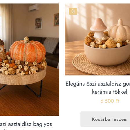
ÚJ
Elegáns őszi asztaldísz g
kerámia tökkel
6 500
Ft
Kosárba teszem
szi asztaldísz baglyos