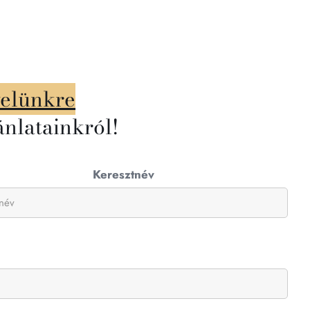
velünkre
ánlatainkról!
Keresztnév