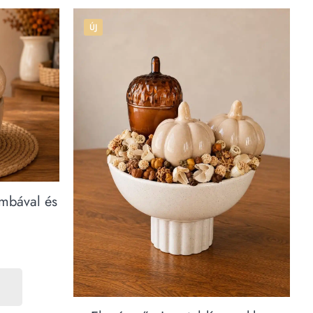
ÚJ
ombával és