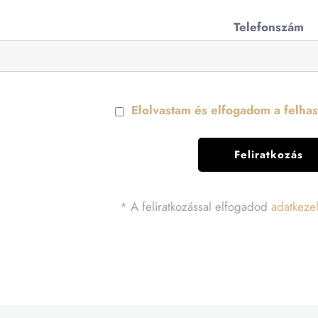
Telefonszám
Elolvastam és elfogadom a felhasz
* A feliratkozással elfogadod
adatkezel