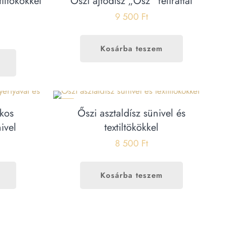
tiltökökkel
Őszi ajtódísz „Ősz” felirattal
9 500
Ft
Kosárba teszem
ÚJ
kkos
Őszi asztaldísz sünivel és
nivel
textiltökökkel
8 500
Ft
Kosárba teszem