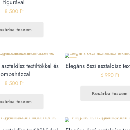
figurával
8 500
Ft
osárba teszem
ÚJ
asztaldísz textiltökkel és
Elegáns őszi asztaldísz tex
gombaházzal
6 990
Ft
8 500
Ft
Kosárba teszem
osárba teszem
ÚJ