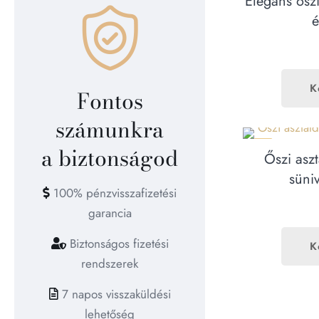
Elegáns őszi
é
K
Fontos
számunkra
ÚJ
a biztonságod
Őszi aszt
süni
100% pénzvisszafizetési
garancia
Biztonságos fizetési
K
rendszerek
7 napos visszaküldési
lehetőség