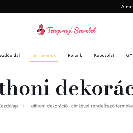
A mi 
ezdőoldal
Termékeink
Rólunk
Kapcsolat
GY
thoni dekorá
Kezdőlap
“otthoni dekoráció” címkével rendelkező terméke