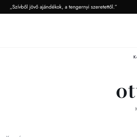
„Szívből jövő ajándékok, a tengernyi szeretettől.”
K
ot