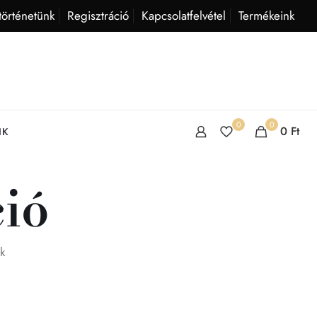
történetünk
Regisztráció
Kapcsolatfelvétel
Termékeink
0
0
0 Ft
IK
ció
k