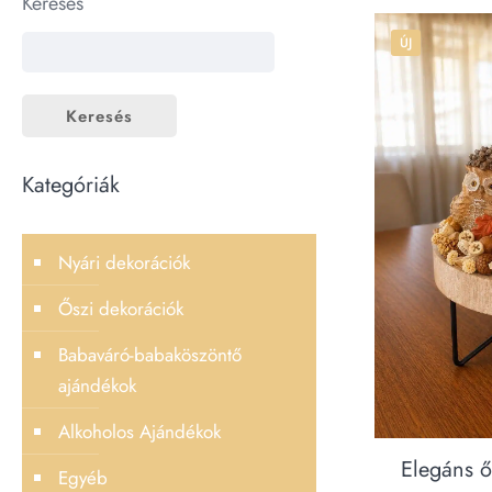
Keresés
ÚJ
Keresés
Kategóriák
Nyári dekorációk
Őszi dekorációk
Babaváró-babaköszöntő
ajándékok
Alkoholos Ajándékok
Elegáns ő
Egyéb