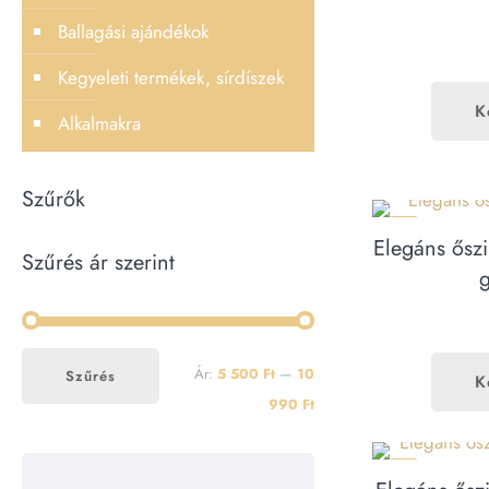
Ballagási ajándékok
Kegyeleti termékek, sírdíszek
K
Alkalmakra
Szűrők
ÚJ
Elegáns őszi 
Szűrés ár szerint
Min
Max
Ár:
5 500 Ft
—
10
Szűrés
K
ár
ár
990 Ft
ÚJ