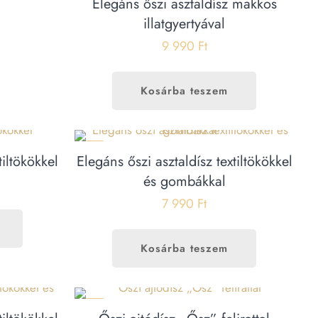
Elegáns őszi asztaldísz makkos
illatgyertyával
9 990
Ft
Kosárba teszem
ÚJ
tiltökökkel
Elegáns őszi asztaldísz textiltökökkel
és gombákkal
7 990
Ft
Kosárba teszem
ÚJ