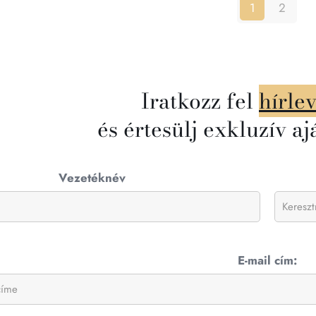
1
2
Iratkozz fel
hírle
és értesülj exkluzív aj
Vezetéknév
E-mail cím: