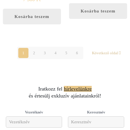
Kosárba teszem
Kosárba teszem
1
2
3
4
5
6
Következő oldal
Iratkozz fel
hírlevelünkre
és értesülj exkluzív ajánlatainkról!
Vezetéknév
Keresztnév