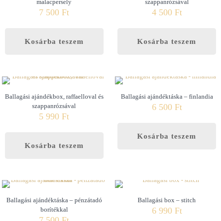
malacpersely
szappanrózsával
7 500
Ft
4 500
Ft
Kosárba teszem
Kosárba teszem
Ballagási ajándékbox, raffaelloval és
Ballagási ajándéktáska – finlandia
szappanrózsával
6 500
Ft
5 990
Ft
Kosárba teszem
Kosárba teszem
Ballagási ajándéktáska – pénzátadó
Ballagási box – stitch
borítékkal
6 990
Ft
7 500
Ft