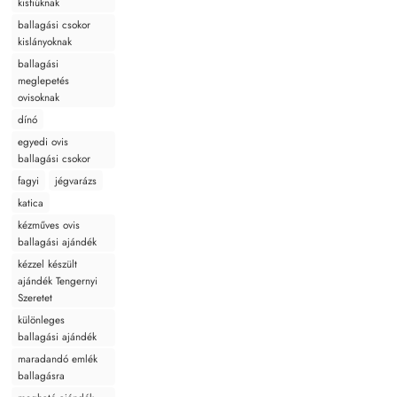
kisfiúknak
ballagási csokor
kislányoknak
ballagási
meglepetés
ovisoknak
dínó
egyedi ovis
ballagási csokor
fagyi
jégvarázs
katica
kézműves ovis
ballagási ajándék
kézzel készült
ajándék Tengernyi
Szeretet
különleges
ballagási ajándék
maradandó emlék
ballagásra