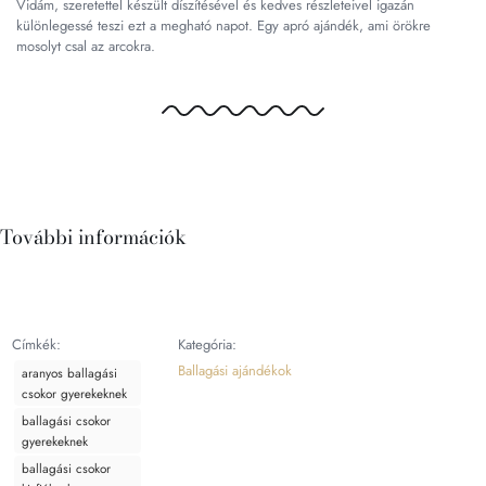
Vidám, szeretettel készült díszítésével és kedves részleteivel igazán
különlegessé teszi ezt a megható napot. Egy apró ajándék, ami örökre
mosolyt csal az arcokra.
További információk
Címkék:
Kategória:
Ballagási ajándékok
aranyos ballagási
csokor gyerekeknek
ballagási csokor
gyerekeknek
ballagási csokor