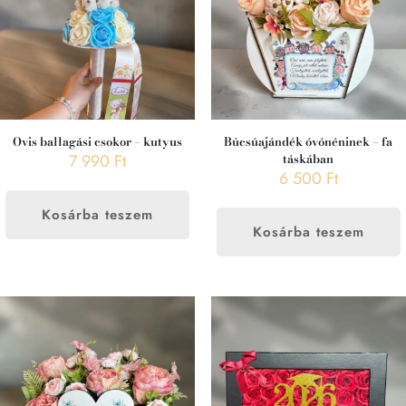
Ovis ballagási csokor – kutyus
Búcsúajándék óvónéninek – fa
7 990
Ft
táskában
6 500
Ft
Kosárba teszem
Kosárba teszem