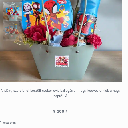
Vidám, szeretettel készült csokor ovis ballagásra – egy kedves emlék a nagy
napról 💕
9 500
Ft
1 készleten