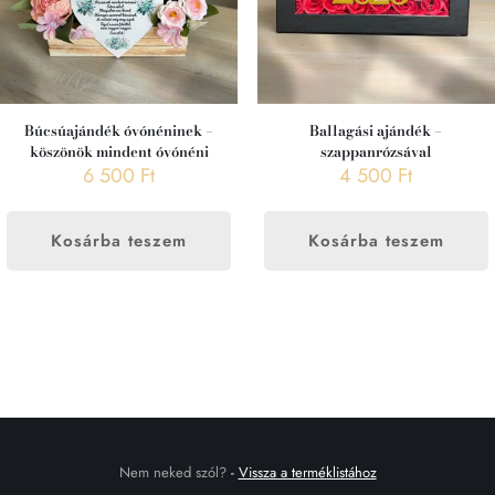
Búcsúajándék óvónéninek –
Ballagási ajándék –
köszönök mindent óvónéni
szappanrózsával
6 500
Ft
4 500
Ft
Kosárba teszem
Kosárba teszem
Nem neked szól?
-
Vissza a terméklistához