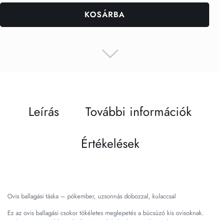
KOSÁRBA
Leírás
További információk
Értékelések
Ovis ballagási táska – pókember, uzsonnás dobozzal, kulaccsal
Ez az ovis ballagási csokor tökéletes meglepetés a búcsúzó kis ovisoknak.