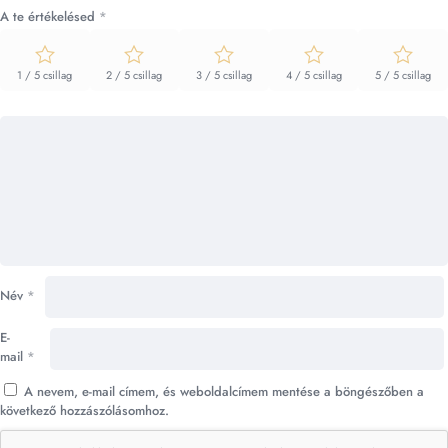
A te értékelésed
*
1 / 5 csillag
2 / 5 csillag
3 / 5 csillag
4 / 5 csillag
5 / 5 csillag
Név
*
E-
mail
*
A nevem, e-mail címem, és weboldalcímem mentése a böngészőben a
következő hozzászólásomhoz.