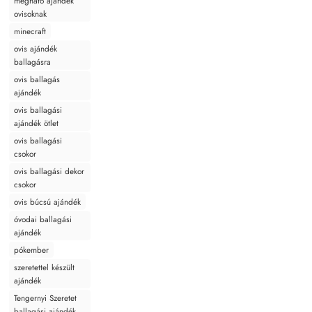
megható ajándék
ovisoknak
minecraft
ovis ajándék
ballagásra
ovis ballagás
ajándék
ovis ballagási
ajándék ötlet
ovis ballagási
csokor
ovis ballagási dekor
csokor
ovis búcsú ajándék
óvodai ballagási
ajándék
pókember
szeretettel készült
ajándék
Tengernyi Szeretet
ballagási ajándék