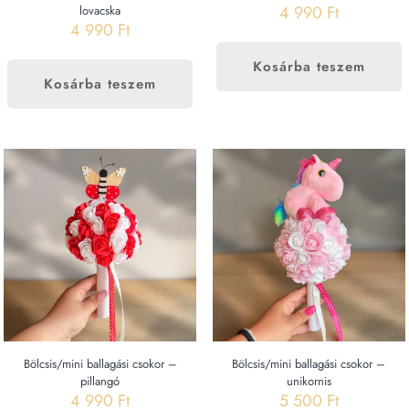
4 990
Ft
lovacska
4 990
Ft
Kosárba teszem
Kosárba teszem
Bölcsis/mini ballagási csokor –
Bölcsis/mini ballagási csokor –
pillangó
unikornis
4 990
Ft
5 500
Ft