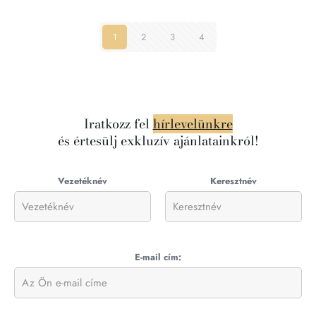
1
2
3
4
Iratkozz fel
hírlevelünkre
és értesülj exkluzív ajánlatainkról!
Vezetéknév
Keresztnév
E-mail cím: