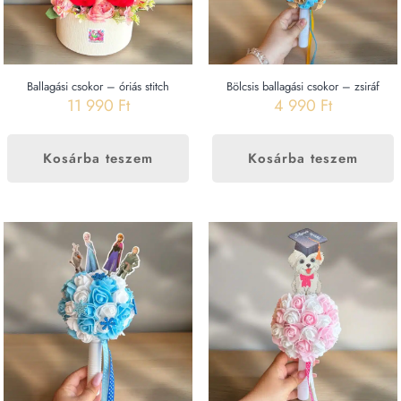
Ballagási csokor – óriás stitch
Bölcsis ballagási csokor – zsiráf
11 990
Ft
4 990
Ft
Kosárba teszem
Kosárba teszem