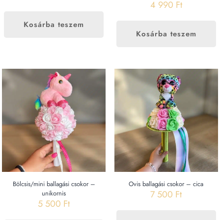
4 990
Ft
Kosárba teszem
Kosárba teszem
Bölcsis/mini ballagási csokor –
Ovis ballagási csokor – cica
7 500
Ft
unikornis
5 500
Ft