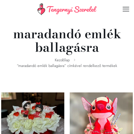
maradandó emlék
ballagásra
Kezdőlap
“maradandó emlék ballagásra” címkével rendelkező termékek