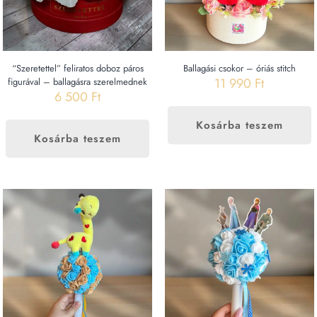
“Szeretettel” feliratos doboz páros
Ballagási csokor – óriás stitch
11 990
Ft
figurával – ballagásra szerelmednek
6 500
Ft
Kosárba teszem
Kosárba teszem