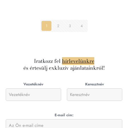
1
2
3
4
Iratkozz fel
hírlevelünkre
és értesülj exkluzív ajánlatainkról!
Vezetéknév
Keresztnév
E-mail cím: