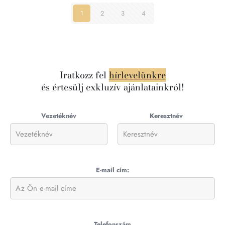
1
2
3
4
Iratkozz fel
hírlevelünkre
és értesülj exkluzív ajánlatainkról!
Vezetéknév
Keresztnév
E-mail cím:
Telefonszám