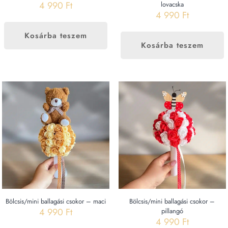
4 990
Ft
lovacska
4 990
Ft
Kosárba teszem
Kosárba teszem
Bölcsis/mini ballagási csokor – maci
Bölcsis/mini ballagási csokor –
4 990
Ft
pillangó
4 990
Ft