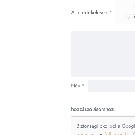
A te értékelésed
*
1 / 5
Név
*
hozzászólásomhoz.
Biztonsági okokból a Goog
irányelvei
és
felhasználási f