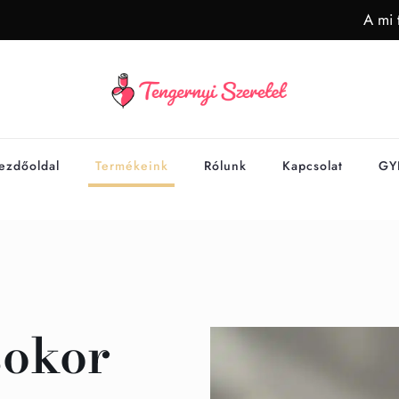
A mi 
ezdőoldal
Termékeink
Rólunk
Kapcsolat
GY
sokor