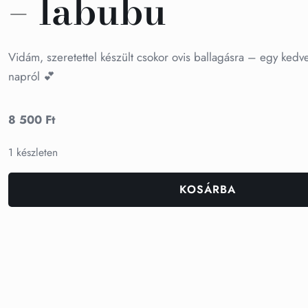
– labubu
Vidám, szeretettel készült csokor ovis ballagásra – egy kedv
napról 💕
8 500
Ft
1 készleten
KOSÁRBA