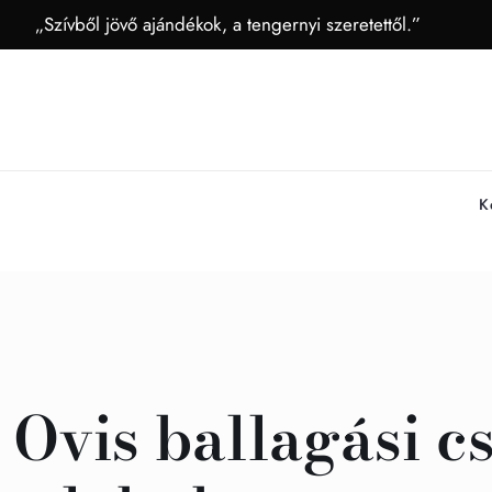
„Szívből jövő ajándékok, a tengernyi szeretettől.”
K
Ovis ballagási c