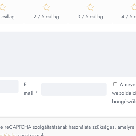
 csillag
2 / 5 csillag
3 / 5 csillag
4 / 5 c
E-
A neve
mail
*
weboldalc
böngészőb
le reCAPTCHA szolgáltatásának használata szükséges, amelyr
eltételei
vonatkoznak.