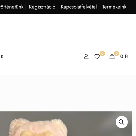
történetünk
Regisztráció
Kapcsolatfelvétel
Termékeink
0
0
0
Ft
IK