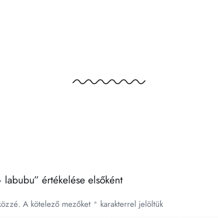
– labubu” értékelése elsőként
közzé.
A kötelező mezőket
*
karakterrel jelöltük