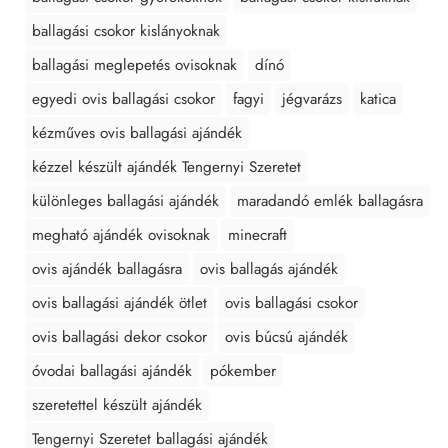
ballagási csokor kislányoknak
ballagási meglepetés ovisoknak
dínó
egyedi ovis ballagási csokor
fagyi
jégvarázs
katica
kézműves ovis ballagási ajándék
kézzel készült ajándék Tengernyi Szeretet
különleges ballagási ajándék
maradandó emlék ballagásra
megható ajándék ovisoknak
minecraft
ovis ajándék ballagásra
ovis ballagás ajándék
ovis ballagási ajándék ötlet
ovis ballagási csokor
ovis ballagási dekor csokor
ovis búcsú ajándék
óvodai ballagási ajándék
pókember
szeretettel készült ajándék
Tengernyi Szeretet ballagási ajándék