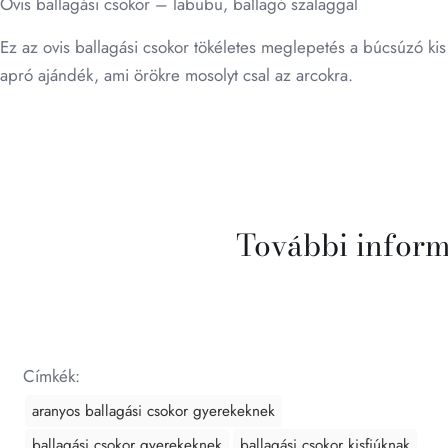
Ovis ballagási csokor – labubu, ballagó szalaggal
Ez az ovis ballagási csokor tökéletes meglepetés a búcsúzó kis
apró ajándék, ami örökre mosolyt csal az arcokra.
További infor
Címkék:
aranyos ballagási csokor gyerekeknek
ballagási csokor gyerekeknek
ballagási csokor kisfiúknak