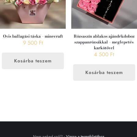
Ovis ballagási táska – minecraft
Rózsaszín ablakos ajándékdoboz
9 500
Ft
szappanrózsákkal – meglepetés
karkötővel
4 500
Ft
Kosárba teszem
Kosárba teszem
Nem neked szól?
-
Vissza a terméklistához