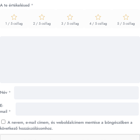
A te értékelésed
*
1 / 5 csillag
2 / 5 csillag
3 / 5 csillag
4 / 5 csillag
5 / 5 csillag
Név
*
E-
mail
*
A nevem, e-mail címem, és weboldalcímem mentése a böngészőben a
következő hozzászólásomhoz.