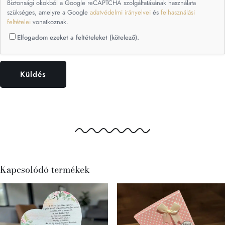
Biztonsági okokból a Google reCAPTCHA szolgáltatásának használata
szükséges, amelyre a Google
adatvédelmi irányelvei
és
felhasználási
feltételei
vonatkoznak.
Elfogadom ezeket a feltételeket (kötelező).
Kapcsolódó termékek