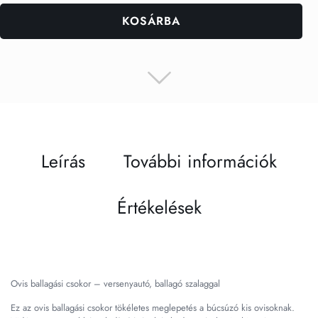
KOSÁRBA
Leírás
További információk
Értékelések
Ovis ballagási csokor – versenyautó, ballagó szalaggal
Ez az ovis ballagási csokor tökéletes meglepetés a búcsúzó kis ovisoknak.