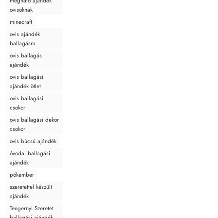
megható ajándék
ovisoknak
minecraft
ovis ajándék
ballagásra
ovis ballagás
ajándék
ovis ballagási
ajándék ötlet
ovis ballagási
csokor
ovis ballagási dekor
csokor
ovis búcsú ajándék
óvodai ballagási
ajándék
pókember
szeretettel készült
ajándék
Tengernyi Szeretet
ballagási ajándék