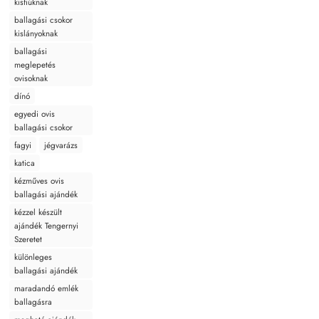
kisfiúknak
ballagási csokor
kislányoknak
ballagási
meglepetés
ovisoknak
dínó
egyedi ovis
ballagási csokor
fagyi
jégvarázs
katica
kézműves ovis
ballagási ajándék
kézzel készült
ajándék Tengernyi
Szeretet
különleges
ballagási ajándék
maradandó emlék
ballagásra