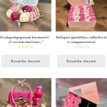
Óvodapedagógusnak köszönettel –
Ballagási ajándékbox, raffaelloval
„E vers búcsúm lenne…”
és szappanrózsával
3 500
Ft
5 990
Ft
Kosárba teszem
Kosárba teszem