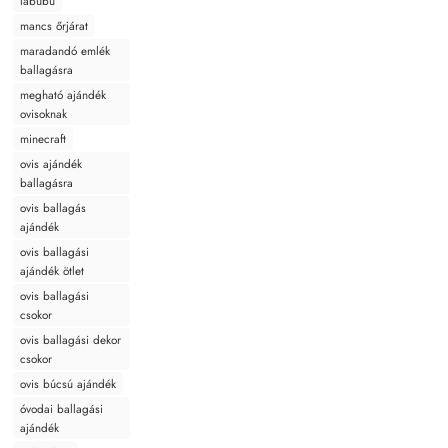
labubu
mancs őrjárat
maradandó emlék
ballagásra
megható ajándék
ovisoknak
minecraft
ovis ajándék
ballagásra
ovis ballagás
ajándék
ovis ballagási
ajándék ötlet
ovis ballagási
csokor
ovis ballagási dekor
csokor
ovis búcsú ajándék
óvodai ballagási
ajándék