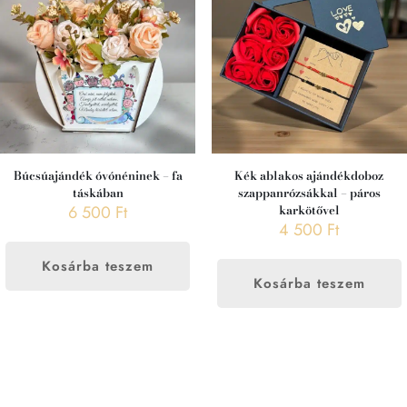
Búcsúajándék óvónéninek – fa
Kék ablakos ajándékdoboz
táskában
szappanrózsákkal – páros
6 500
Ft
karkötővel
4 500
Ft
Kosárba teszem
Kosárba teszem