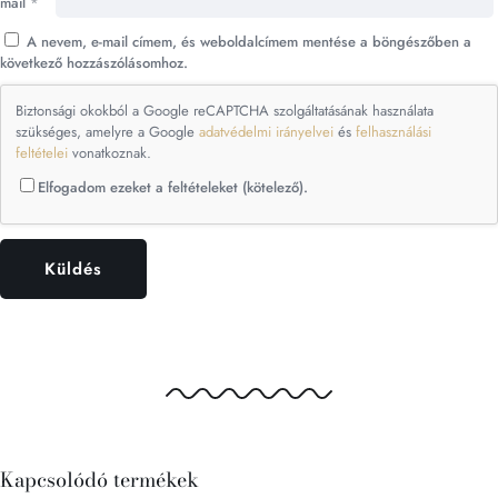
mail
*
A nevem, e-mail címem, és weboldalcímem mentése a böngészőben a
következő hozzászólásomhoz.
Biztonsági okokból a Google reCAPTCHA szolgáltatásának használata
szükséges, amelyre a Google
adatvédelmi irányelvei
és
felhasználási
feltételei
vonatkoznak.
Elfogadom ezeket a feltételeket (kötelező).
Kapcsolódó termékek