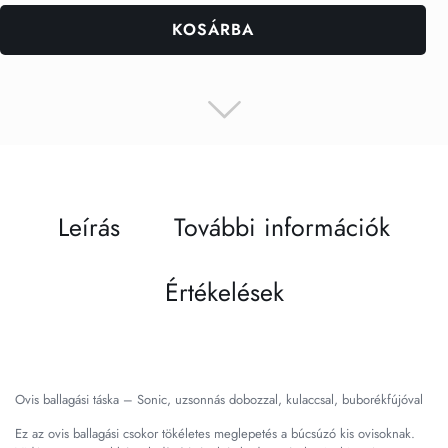
KOSÁRBA
Leírás
További információk
Értékelések
Ovis ballagási táska – Sonic, uzsonnás dobozzal, kulaccsal, buborékfújóval
Ez az ovis ballagási csokor tökéletes meglepetés a búcsúzó kis ovisoknak.