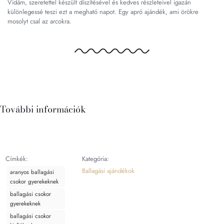
Vidám, szeretettel készült díszítésével és kedves részleteivel igazán
különlegessé teszi ezt a megható napot. Egy apró ajándék, ami örökre
mosolyt csal az arcokra.
További információk
Címkék:
Kategória:
Ballagási ajándékok
aranyos ballagási
csokor gyerekeknek
ballagási csokor
gyerekeknek
ballagási csokor