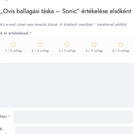
„Ovis ballagási táska – Sonic” értékelése elsőként
Az e-mail címet nem tesszük közzé.
A kötelező mezőket
*
karakterrel jelöltük
A te értékelésed
*
1 / 5 csillag
2 / 5 csillag
3 / 5 csillag
4 / 5 csillag
5 / 5 csillag
Név
*
E-