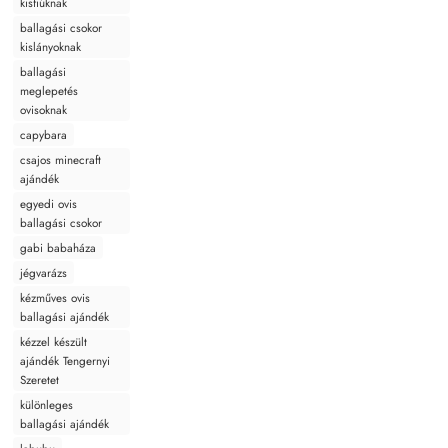
kisfiúknak
ballagási csokor
kislányoknak
ballagási
meglepetés
ovisoknak
capybara
csajos minecraft
ajándék
egyedi ovis
ballagási csokor
gabi babaháza
jégvarázs
kézműves ovis
ballagási ajándék
kézzel készült
ajándék Tengernyi
Szeretet
különleges
ballagási ajándék