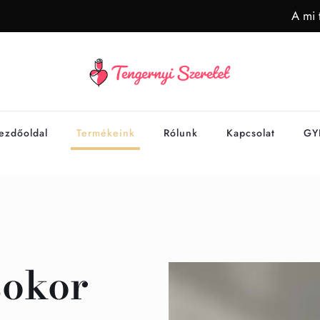
A mi 
ezdőoldal
Termékeink
Rólunk
Kapcsolat
GY
sokor