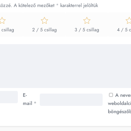
közzé.
A kötelező mezőket
*
karakterrel jelöltük
 csillag
2 / 5 csillag
3 / 5 csillag
4 / 5 c
E-
A neve
mail
*
weboldalc
böngészőb