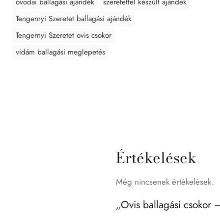
óvodai ballagási ajándék
szeretettel készült ajándék
Tengernyi Szeretet ballagási ajándék
Tengernyi Szeretet ovis csokor
vidám ballagási meglepetés
Értékelések
Még nincsenek értékelések.
„Ovis ballagási csokor –