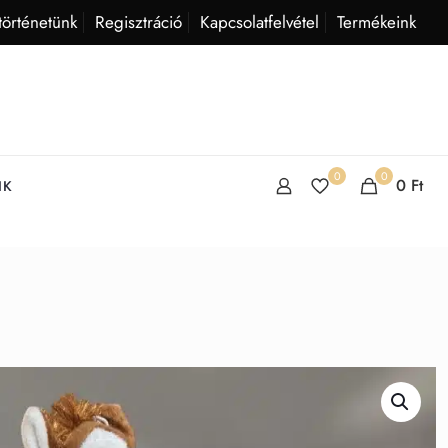
történetünk
Regisztráció
Kapcsolatfelvétel
Termékeink
0
0
0
Ft
IK