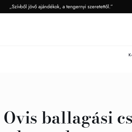
„Szívből jövő ajándékok, a tengernyi szeretettől.”
K
Ovis ballagási c