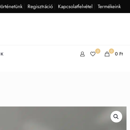
történetünk
Regisztráció
Kapcsolatfelvétel
Termékeink
0
0
0
Ft
IK