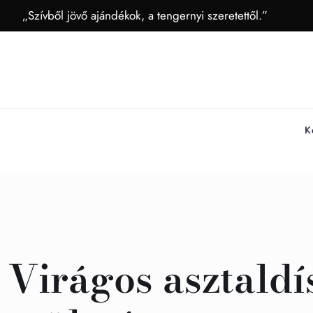
„Szívből jövő ajándékok, a tengernyi szeretettől.”
K
Virágos asztaldí