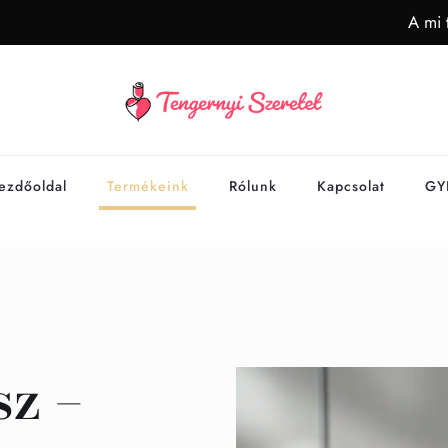
A mi 
ezdőoldal
Termékeink
Rólunk
Kapcsolat
GY
sz –