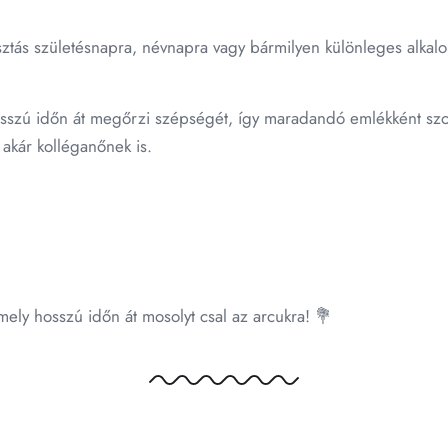
sztás születésnapra, névnapra vagy bármilyen különleges alkalo
osszú időn át megőrzi szépségét, így maradandó emlékként szo
akár kolléganőnek is.
ely hosszú időn át mosolyt csal az arcukra! 💐