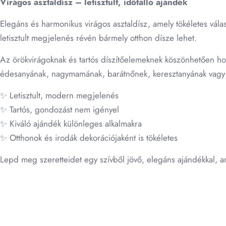
Virágos asztaldísz – letisztult, időtálló ajándék
Elegáns és harmonikus virágos asztaldísz, amely tökéletes vála
letisztult megjelenés révén bármely otthon dísze lehet.
Az örökvirágoknak és tartós díszítőelemeknek köszönhetően h
édesanyának, nagymamának, barátnőnek, keresztanyának vagy 
✨ Letisztult, modern megjelenés
✨ Tartós, gondozást nem igényel
✨ Kiváló ajándék különleges alkalmakra
✨ Otthonok és irodák dekorációjaként is tökéletes
Lepd meg szeretteidet egy szívből jövő, elegáns ajándékkal, am