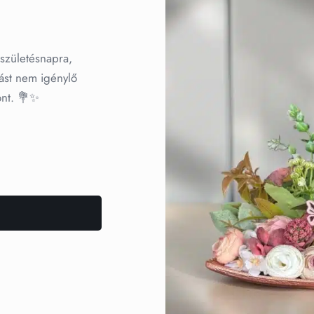
 születésnapra,
ást nem igénylő
ont. 💐✨