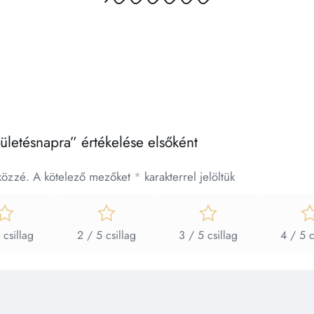
ületésnapra” értékelése elsőként
közzé.
A kötelező mezőket
*
karakterrel jelöltük
 csillag
2 / 5 csillag
3 / 5 csillag
4 / 5 c