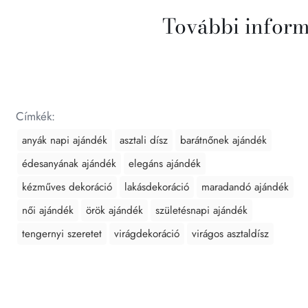
További infor
Címkék:
anyák napi ajándék
asztali dísz
barátnőnek ajándék
édesanyának ajándék
elegáns ajándék
kézműves dekoráció
lakásdekoráció
maradandó ajándék
női ajándék
örök ajándék
születésnapi ajándék
tengernyi szeretet
virágdekoráció
virágos asztaldísz