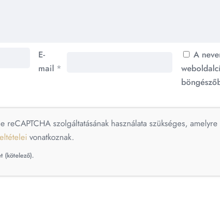
E-
A neve
mail
*
weboldalc
böngészőb
le reCAPTCHA szolgáltatásának használata szükséges, amelyr
eltételei
vonatkoznak.
t (kötelező).