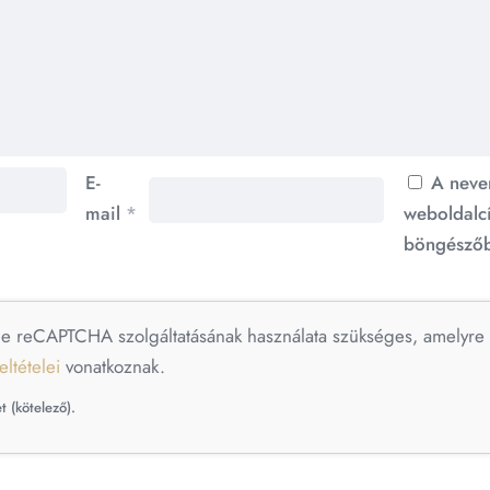
E-
A neve
mail
*
weboldalc
böngészőb
le reCAPTCHA szolgáltatásának használata szükséges, amelyr
eltételei
vonatkoznak.
t (kötelező).