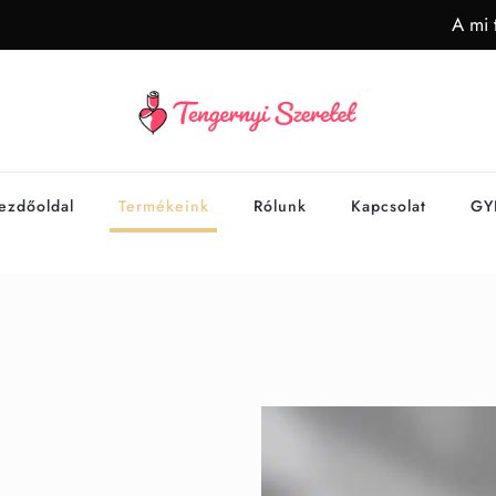
A mi 
ezdőoldal
Termékeink
Rólunk
Kapcsolat
GY