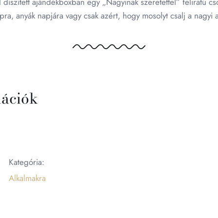
díszített ajándékboxban egy „Nagyinak szeretettel” feliratú c
pra, anyák napjára vagy csak azért, hogy mosolyt csalj a nagyi 
mációk
Kategória:
Alkalmakra