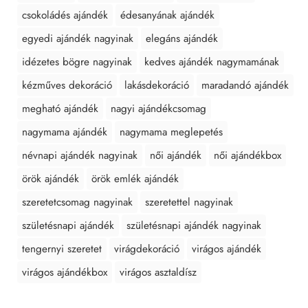
csokoládés ajándék
édesanyának ajándék
egyedi ajándék nagyinak
elegáns ajándék
idézetes bögre nagyinak
kedves ajándék nagymamának
kézműves dekoráció
lakásdekoráció
maradandó ajándék
megható ajándék
nagyi ajándékcsomag
nagymama ajándék
nagymama meglepetés
névnapi ajándék nagyinak
női ajándék
női ajándékbox
örök ajándék
örök emlék ajándék
szeretetcsomag nagyinak
szeretettel nagyinak
születésnapi ajándék
születésnapi ajándék nagyinak
tengernyi szeretet
virágdekoráció
virágos ajándék
virágos ajándékbox
virágos asztaldísz