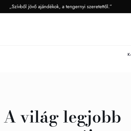
„Szívből jövő ajándékok, a tengernyi szeretettől.”
K
A világ legjobb