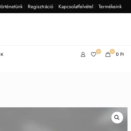
történetünk
Regisztráció
Kapcsolatfelvétel
Termékeink
0
0
0
Ft
IK