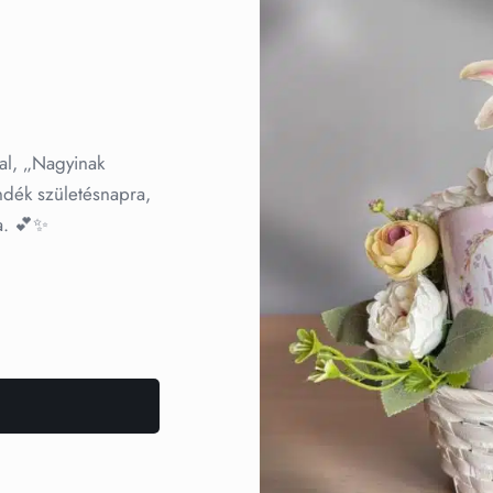
al, „Nagyinak
ándék születésnapra,
a. 💕✨