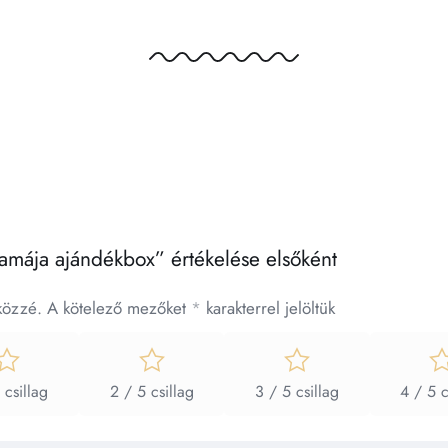
amája ajándékbox” értékelése elsőként
közzé.
A kötelező mezőket
*
karakterrel jelöltük
 csillag
2 / 5 csillag
3 / 5 csillag
4 / 5 c