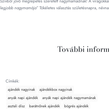
Szívből jövő meglepetés szeretett nagymamádnak! A virágokkal 
legjobb nagymamája”
Tökéletes választás születésnapra, névna
További infor
Címkék:
ajándék nagyinak
ajándékbox nagyinak
anyák napi ajándék
anyák napi ajándék nagymamának
asztali dísz
barátnőnek ajándék
bögrés ajándék