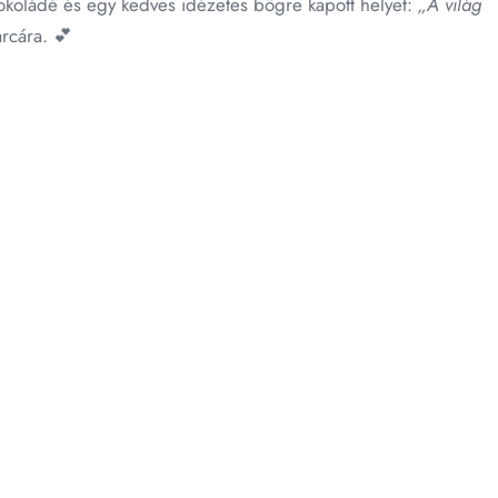
sokoládé és egy kedves idézetes bögre kapott helyet:
„A világ
arcára. 💕