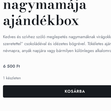
nagymamája
ajándékbox
Kedves és szívhez szóló meglepetés nagymamáknak virágokk
szeretettel” csokoládéval és idézetes bögrével. Tökéletes aj
névnapra, anyák napjára vagy bármilyen különleges alkalomr
6 500
Ft
1 készleten
KOSÁRBA