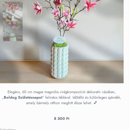
Elegáns, 60 cm magas magnólia virágkompozíció dekoratív vázában,
„
Boldog Születésnapot
” feliratos táblával. Időtálló és különleges ajándék,
amely bármely otthon meghitt dísze lehet. 💕
8 500
Ft
1 készleten