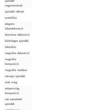
ajándék
nagymamának
ajándék nőknek
asztaldísz
elegáns
lakásdekoráció
kézműves dekoráció
különleges ajándék
lakásdísz
magnólia dekoráció
magnólia
kompozíció
magnólia vázában
névnapi ajándék
örök virág
selyemvirág
kompozíció
sok szeretettel
ajándék
születésnapi