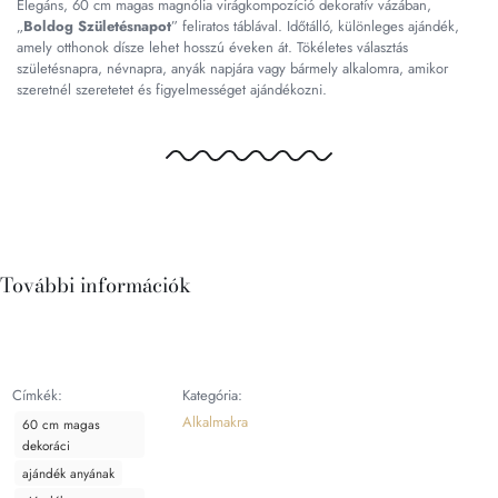
Elegáns, 60 cm magas magnólia virágkompozíció dekoratív vázában,
„
Boldog Születésnapot
” feliratos táblával. Időtálló, különleges ajándék,
amely otthonok dísze lehet hosszú éveken át. Tökéletes választás
születésnapra, névnapra, anyák napjára vagy bármely alkalomra, amikor
szeretnél szeretetet és figyelmességet ajándékozni.
További információk
Címkék:
Kategória:
Alkalmakra
60 cm magas
dekoráci
ajándék anyának