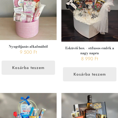
Nyugdíjazás alkalmából
Esküvői box – stílusos emlék a
9 500
Ft
nagy napra
8 990
Ft
Kosárba teszem
Kosárba teszem