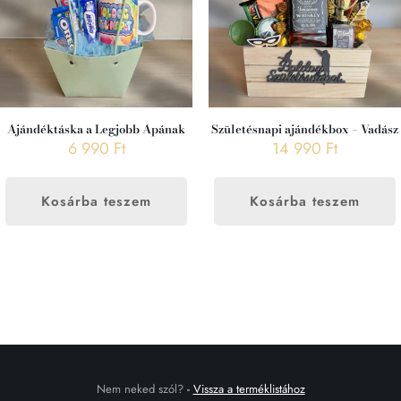
Ajándéktáska a Legjobb Apának
Születésnapi ajándékbox – Vadász
6 990
Ft
14 990
Ft
Kosárba teszem
Kosárba teszem
Nem neked szól?
-
Vissza a terméklistához