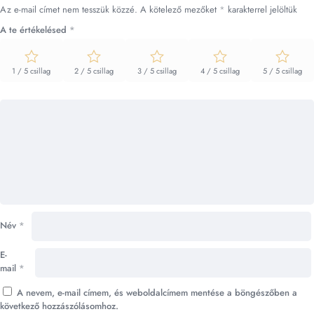
Az e-mail címet nem tesszük közzé.
A kötelező mezőket
*
karakterrel jelöltük
A te értékelésed
*
1 / 5 csillag
2 / 5 csillag
3 / 5 csillag
4 / 5 csillag
5 / 5 csillag
Név
*
E-
mail
*
A nevem, e-mail címem, és weboldalcímem mentése a böngészőben a
következő hozzászólásomhoz.