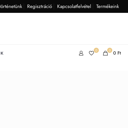
történetünk
Regisztráció
Kapcsolatfelvétel
Termékeink
0
0
0
Ft
IK