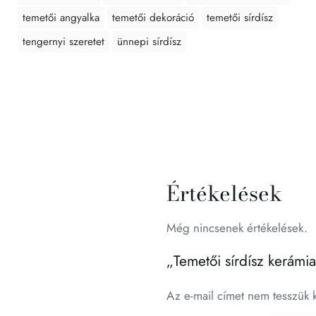
temetői angyalka
temetői dekoráció
temetői sírdísz
tengernyi szeretet
ünnepi sírdísz
Értékelések
Még nincsenek értékelések.
„Temetői sírdísz kerámi
Az e-mail címet nem tesszük 