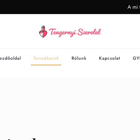
A mi 
ezdőoldal
Termékeink
Rólunk
Kapcsolat
GY