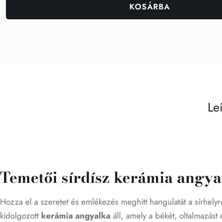
KOSÁRBA
Le
Temetői sírdísz kerámia angy
Hozza el a szeretet és emlékezés meghitt hangulatát a sírhely
kidolgozott
kerámia angyalka
áll, amely a békét, oltalmazást 