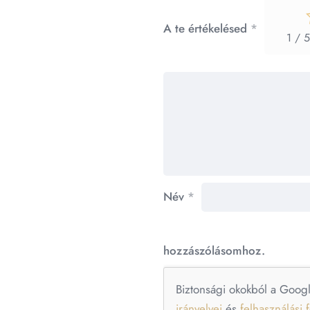
A te értékelésed
*
1 / 5
Név
*
hozzászólásomhoz.
Biztonsági okokból a Goog
irányelvei
és
felhasználási f