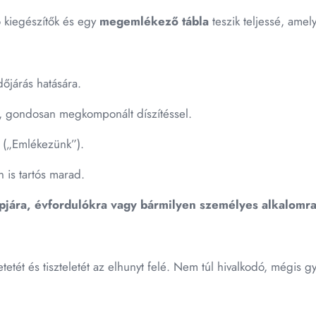
ó kiegészítők és egy
megemlékező tábla
teszik teljessé, ame
dőjárás hatására.
 gondosan megkomponált díszítéssel.
l („Emlékezünk”).
is tartós marad.
jára, évfordulókra vagy bármilyen személyes alkalomra
etetét és tiszteletét az elhunyt felé. Nem túl hivalkodó, mégis