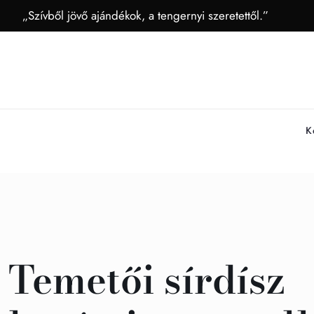
„Szívből jövő ajándékok, a tengernyi szeretettől.”
K
Temetői sírdísz