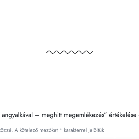
a angyalkával – meghitt megemlékezés” értékelése 
közzé.
A kötelező mezőket
*
karakterrel jelöltük