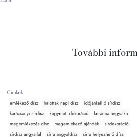
24cm
További infor
Címkék:
emlékező dísz
halottak napi dísz
időjárásálló sírdísz
karácsonyi sírdísz
kegyeleti dekoráció
kerámia angyalka
megemlékezés dísz
megemlékező ajándék
sírdekoráció
sírdísz angyallal
sírra angyaldísz
sírra helyezhető dísz