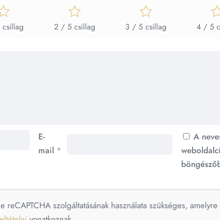
 csillag
2 / 5 csillag
3 / 5 csillag
4 / 5 c
E-
A neve
mail
*
weboldalc
böngészőb
le reCAPTCHA szolgáltatásának használata szükséges, amelyr
eltételei
vonatkoznak.