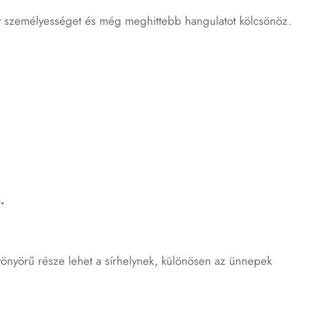
ly személyességet és még meghittebb hangulatot kölcsönöz.
.
 gyönyörű része lehet a sírhelynek, különösen az ünnepek