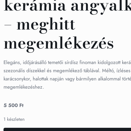
kerámia angyal
– meghitt
megemlékezés
Elegáns, időjárásálló temetői sírdísz finoman kidolgozott ker
szezonális díszekkel és megemlékező táblával. Méltó, ízléses 
karácsonykor, halottak napján vagy bármilyen alkalommal tört
megemlékezéshez.
5 500
Ft
1 készleten