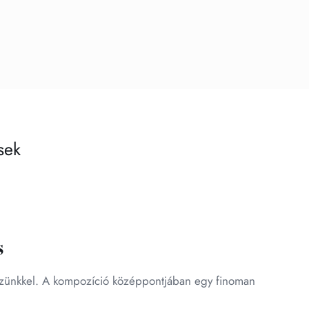
sek
s
díszünkkel. A kompozíció középpontjában egy finoman