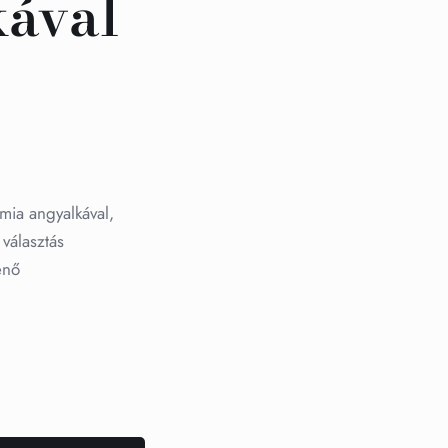
kával
ámia angyalkával,
választás
énő