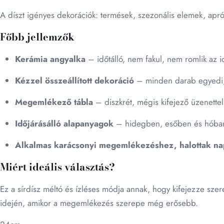
A díszt igényes dekorációk: termések, szezonális elemek, apr
Főbb jellemzők
Kerámia angyalka
– időtálló, nem fakul, nem romlik az i
Kézzel összeállított dekoráció
– minden darab egyedi,
Megemlékező tábla
– diszkrét, mégis kifejező üzenette
Időjárásálló alapanyagok
– hidegben, esőben és hóban 
Alkalmas karácsonyi megemlékezéshez, halottak nap
Miért ideális választás?
Ez a sírdísz méltó és ízléses módja annak, hogy kifejezze szer
idején, amikor a megemlékezés szerepe még erősebb.