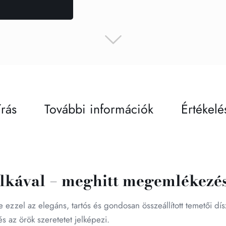
írás
További információk
Értékelé
alkával – meghitt megemlékezé
re ezzel az elegáns, tartós és gondosan összeállított temetői 
és az örök szeretetet jelképezi.