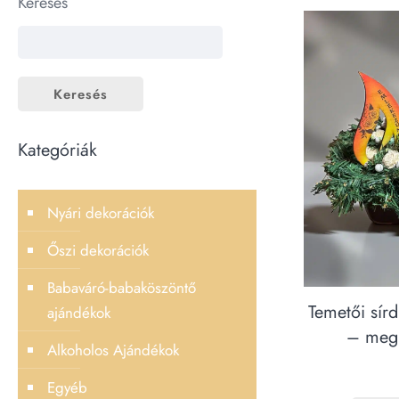
Keresés
Keresés
Kategóriák
Nyári dekorációk
Őszi dekorációk
Babaváró-babaköszöntő
Temetői sír
ajándékok
– megh
Alkoholos Ajándékok
Egyéb