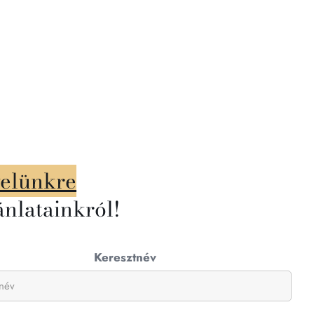
velünkre
ánlatainkról!
Keresztnév