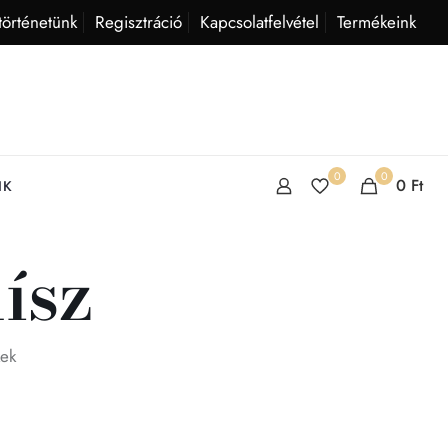
történetünk
Regisztráció
Kapcsolatfelvétel
Termékeink
0
0
0
Ft
IK
ísz
kek