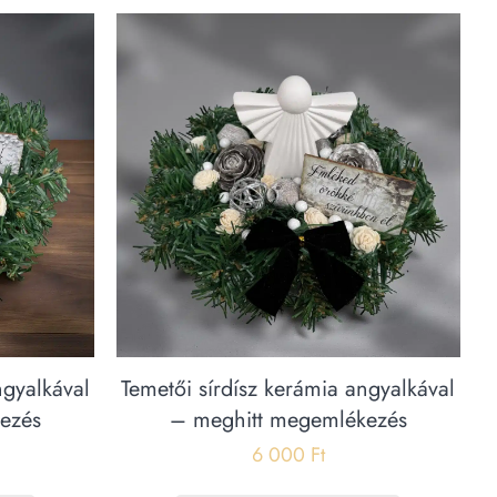
ngyalkával
Temetői sírdísz kerámia angyalkával
ezés
– meghitt megemlékezés
6 000
Ft