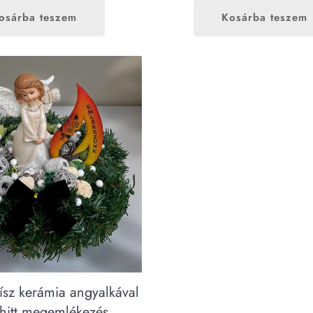
osárba teszem
Kosárba teszem
dísz kerámia angyalkával
itt megemlékezés