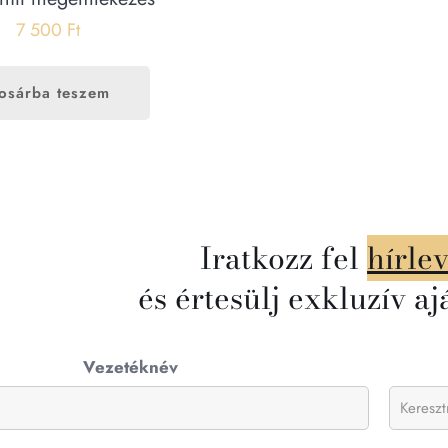
7 500
Ft
osárba teszem
Iratkozz fel
hírle
és értesülj exkluzív aj
Vezetéknév