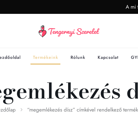
A mi 
ezdőoldal
Termékeink
Rólunk
Kapcsolat
GY
gemlékezés d
ezdőlap
“megemlékezés dísz” címkével rendelkező termé