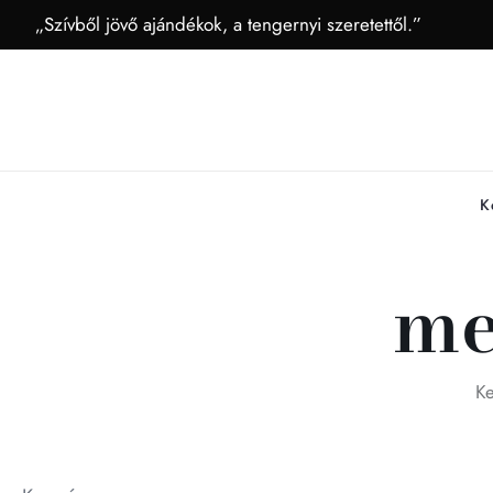
„Szívből jövő ajándékok, a tengernyi szeretettől.”
K
me
K