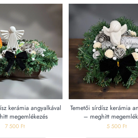
dísz kerámia angyalkával
Temetői sírdísz kerámia a
itt megemlékezés
– meghitt megemlék
7 500
Ft
5 500
Ft