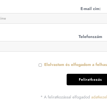
E-mail cím:
Telefonszám
Elolvastam és elfogadom a felhasz
* A feliratkozással elfogadod
adatkezel