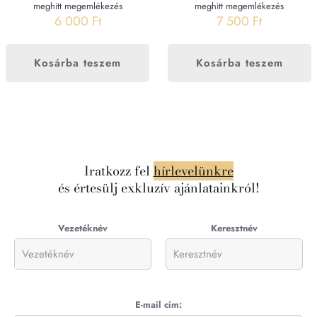
meghitt megemlékezés
meghitt megemlékezés
6 000
Ft
7 500
Ft
Kosárba teszem
Kosárba teszem
Iratkozz fel
hírlevelünkre
és értesülj exkluzív ajánlatainkról!
Vezetéknév
Keresztnév
E-mail cím: