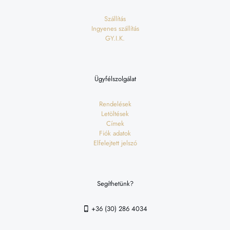
Szállítás
Ingyenes szállítás
GY.I.K.
Ügyfélszolgálat
Rendelések
Letöltések
Címek
Fiók adatok
Elfelejtett jelszó
Segíthetünk?
+36 (30) 286 4034