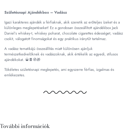
Születésnapi Ajándékbox – Vadász
Igazi karakteres ajándék a férfiaknak, akik szeretik az erőteljes ízeket és a
különleges meglepetéseket! Ez a gondosan összeállított ajándékbox Jack
Daniel’s whiskey-t, whiskey poharat, chocolate cigarettes édességet, vadász
csokit, válogatott finomságokat és egy praktikus iránytűt tartalmaz.
A vadász tematikájú összeállítás miatt különösen ajánljuk
természetkedvelőknek és vadászoknak, akik értékelik az egyedi, stílusos
ajándékokat. 🥃🍫🧭🎁
Tökéletes születésnapi meglepetés, ami egyszerre férfias, izgalmas és
emlékezetes.
További információk