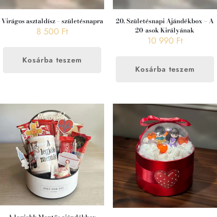
Virágos asztaldísz – születésnapra
20. Születésnapi Ajándékbox – A
8 500
Ft
20-asok Királyának
10 990
Ft
Kosárba teszem
Kosárba teszem