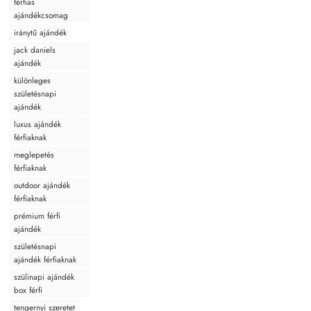
férfias
ajándékcsomag
iránytű ajándék
jack daniels
ajándék
különleges
születésnapi
ajándék
luxus ajándék
férfiaknak
meglepetés
férfiaknak
outdoor ajándék
férfiaknak
prémium férfi
ajándék
születésnapi
ajándék férfiaknak
szülinapi ajándék
box férfi
tengernyi szeretet