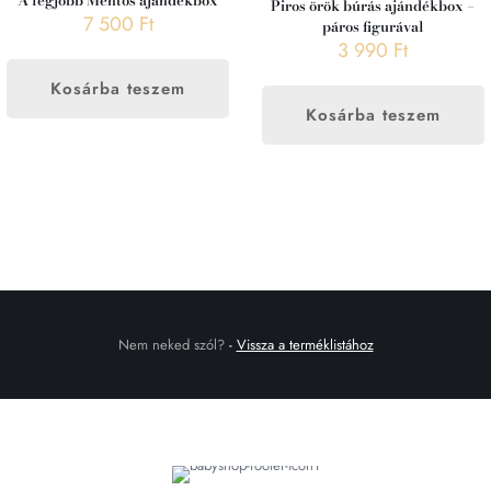
A legjobb Mentős ajándékbox
Piros örök búrás ajándékbox –
7 500
Ft
páros figurával
3 990
Ft
Kosárba teszem
Kosárba teszem
Nem neked szól?
-
Vissza a terméklistához