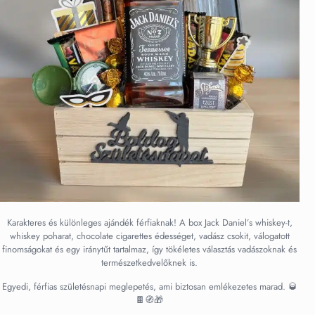
Karakteres és különleges ajándék férfiaknak! A box Jack Daniel’s whiskey-t,
whiskey poharat, chocolate cigarettes édességet, vadász csokit, válogatott
finomságokat és egy iránytűt tartalmaz, így tökéletes választás vadászoknak és
természetkedvelőknek is.
Egyedi, férfias születésnapi meglepetés, ami biztosan emlékezetes marad. 🥃
🍫🧭🎁