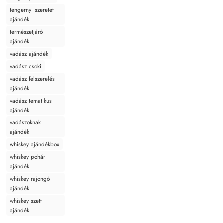
tengernyi szeretet
ajándék
természetjáró
ajándék
vadász ajándék
vadász csoki
vadász felszerelés
ajándék
vadász tematikus
ajándék
vadászoknak
ajándék
whiskey ajándékbox
whiskey pohár
ajándék
whiskey rajongó
ajándék
whiskey szett
ajándék