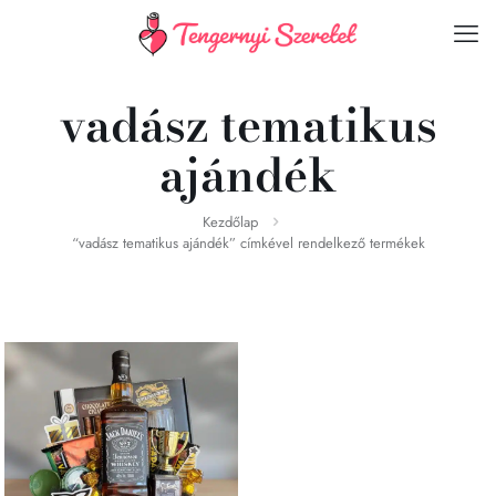
vadász tematikus
ajándék
Kezdőlap
“vadász tematikus ajándék” címkével rendelkező termékek