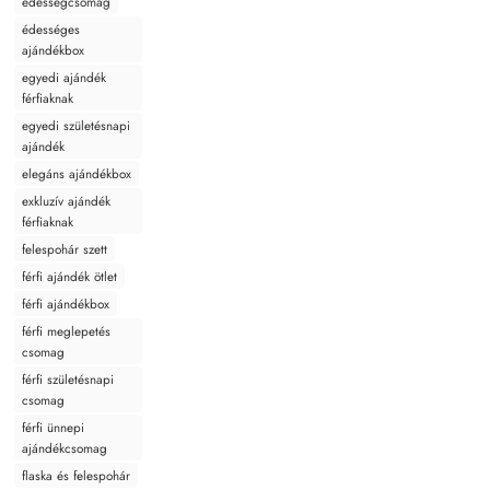
édességcsomag
édességes
ajándékbox
egyedi ajándék
férfiaknak
egyedi születésnapi
ajándék
elegáns ajándékbox
exkluzív ajándék
férfiaknak
felespohár szett
férfi ajándék ötlet
férfi ajándékbox
férfi meglepetés
csomag
férfi születésnapi
csomag
férfi ünnepi
ajándékcsomag
flaska és felespohár