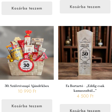
Kosárba teszem
Kosárba teszem
30. Születésnapi Ajándékbox
Fa Bortartó – „Eddig csak
10 990
Ft
kamaszodtál…”
4 500
Ft
Kosárba teszem
Kosárba teszem