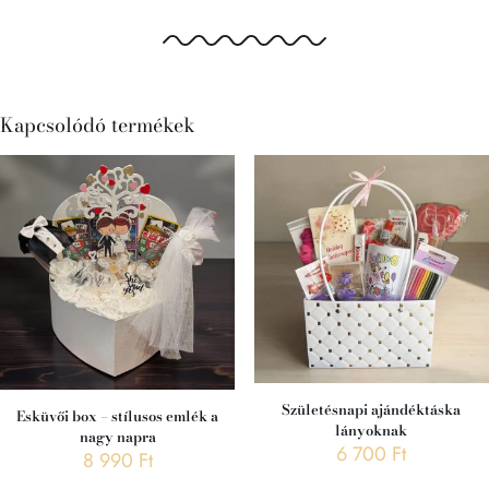
Kapcsolódó termékek
Születésnapi ajándéktáska
Esküvői box – stílusos emlék a
lányoknak
nagy napra
6 700
Ft
8 990
Ft