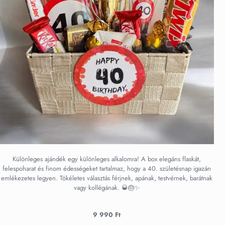
Különleges ajándék egy különleges alkalomra! A box elegáns flaskát,
felespoharat és finom édességeket tartalmaz, hogy a 40. születésnap igazán
emlékezetes legyen. Tökéletes választás férjnek, apának, testvérnek, barátnak
vagy kollégának. 🥃🎂✨
9 990
Ft