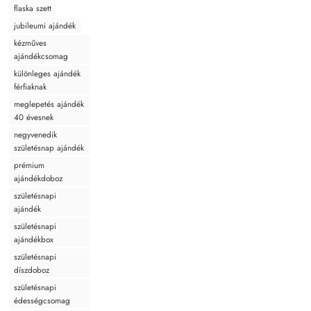
flaska szett
jubileumi ajándék
kézműves
ajándékcsomag
különleges ajándék
férfiaknak
meglepetés ajándék
40 évesnek
negyvenedik
születésnap ajándék
prémium
ajándékdoboz
születésnapi
ajándék
születésnapi
ajándékbox
születésnapi
díszdoboz
születésnapi
édességcsomag