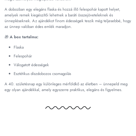
A dobozban egy elegáns flaska és hozzá illő felespohár kapott helyet,
amelyek remek kiegészítői lehetnek a baráti összejöveteleknek és
ünnepléseknek. Az ajándékot finom édességek teszik még teljesebbé, hogy
az ünnep valóban édes emlék maradjon.
🎁
A box tartalma:
Flaska
Felespohár
Válogatott édességek
Esztétikus díszdobozos csomagolás
A 40. születésnap egy különleges mérföldkő az életben – ünnepeld meg
egy olyan ajándékkal, amely egyszerre praktikus, elegáns és figyelmes.