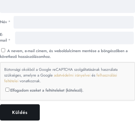
Név
*
E-
mail
*
A nevem, e-mail címem, és weboldalcímem mentése a böngészőben a
következő hozzászólásomhoz.
Biztonsági okokból a Google reCAPTCHA szolgáltatásának használata
szükséges, amelyre a Google
adatvédelmi irányelvei
és
felhasználási
feltételei
vonatkoznak.
Elfogadom ezeket a feltételeket (kötelező).