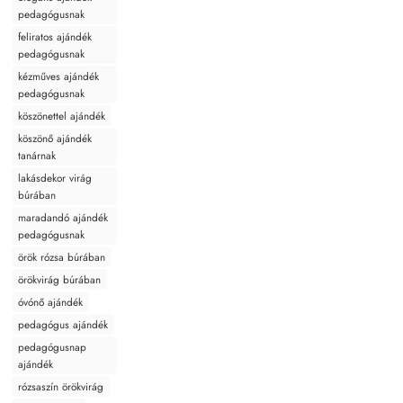
pedagógusnak
feliratos ajándék
pedagógusnak
kézműves ajándék
pedagógusnak
köszönettel ajándék
köszönő ajándék
tanárnak
lakásdekor virág
búrában
maradandó ajándék
pedagógusnak
örök rózsa búrában
örökvirág búrában
óvónő ajándék
pedagógus ajándék
pedagógusnap
ajándék
rózsaszín örökvirág