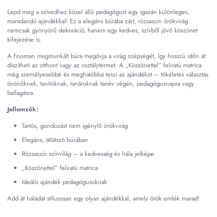
Lepd meg a szívedhez közel álló pedagógust egy igazán különleges,
maradandó ajándékkal! Ez a elegáns búrába zárt, rózsaszín örökvirág
nemcsak gyönyörű dekoráció, hanem egy kedves, szívből jövő köszönet
kifejezése is.
A finoman megmunkált búra megóvja a virág szépségét, így hosszú időn át
díszítheti az otthont vagy az osztálytermet. A „Köszönettel” feliratú matrica
még személyesebbé és meghatóbbá teszi az ajándékot – tökéletes választás
óvónőknek, tanítóknak, tanároknak tanév végén, pedagógusnapra vagy
ballagásra.
Jellemzők:
Tartós, gondozást nem igénylő örökvirág
Elegáns, átlátszó búrában
Rózsaszín színvilág – a kedvesség és hála jelképe
„Köszönettel” feliratú matrica
Ideális ajándék pedagógusoknak
Add át háládat stílusosan egy olyan ajándékkal, amely örök emlék marad!