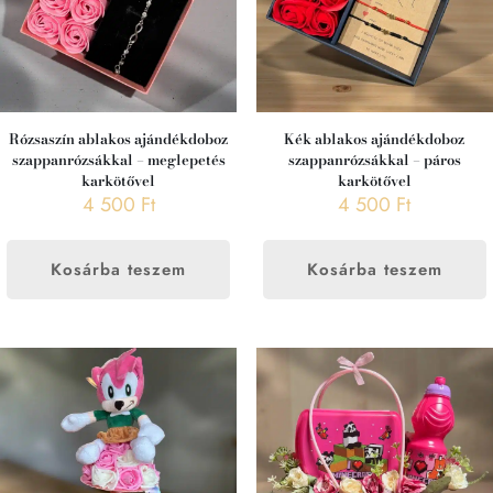
Rózsaszín ablakos ajándékdoboz
Kék ablakos ajándékdoboz
szappanrózsákkal – meglepetés
szappanrózsákkal – páros
karkötővel
karkötővel
4 500
Ft
4 500
Ft
Kosárba teszem
Kosárba teszem