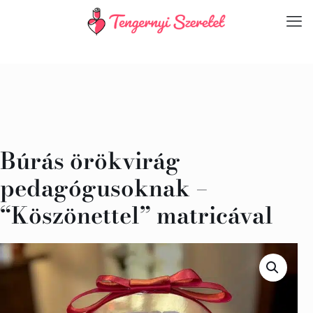
Búrás örökvirág
pedagógusoknak –
“Köszönettel” matricával