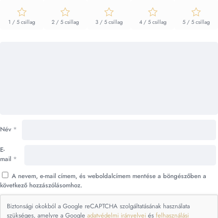
1 / 5 csillag
2 / 5 csillag
3 / 5 csillag
4 / 5 csillag
5 / 5 csillag
Név
*
E-
mail
*
A nevem, e-mail címem, és weboldalcímem mentése a böngészőben a
következő hozzászólásomhoz.
Biztonsági okokból a Google reCAPTCHA szolgáltatásának használata
szükséges, amelyre a Google
adatvédelmi irányelvei
és
felhasználási