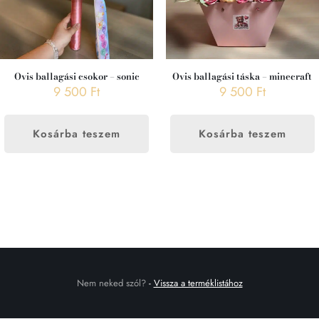
Ovis ballagási csokor – sonic
Ovis ballagási táska – minecraft
9 500
Ft
9 500
Ft
Kosárba teszem
Kosárba teszem
Nem neked szól?
-
Vissza a terméklistához