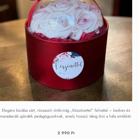
Elegáns búrába zárt, rózsaszín örökvirág „Köszönettel” felirattal – kedves és
maradandó ajándék pedagógusoknak, amely hosszú ideig őrzi a hála emlékét.
2 990
Ft