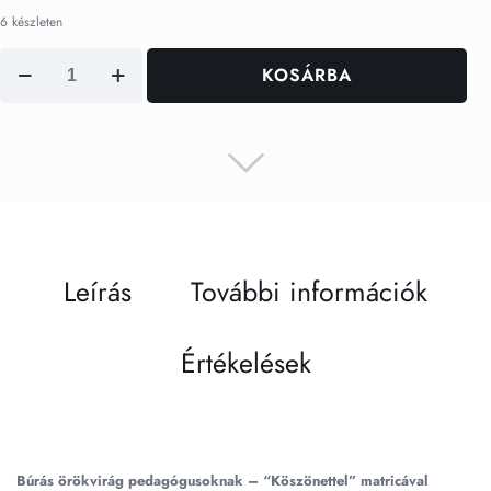
6 készleten
Búrás
KOSÁRBA
örökvirág
pedagógusoknak
–
“Köszönettel”
matricával
mennyiség
Leírás
További információk
Értékelések
Búrás örökvirág pedagógusoknak – “Köszönettel” matricával