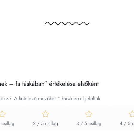
k – fa táskában” értékelése elsőként
közzé.
A kötelező mezőket
*
karakterrel jelöltük
 csillag
2 / 5 csillag
3 / 5 csillag
4 / 5 c