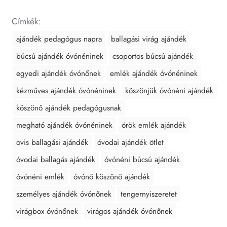
Címkék:
ajándék pedagógus napra
ballagási virág ajándék
búcsú ajándék óvónéninek
csoportos búcsú ajándék
egyedi ajándék óvónőnek
emlék ajándék óvónéninek
kézműves ajándék óvónéninek
köszönjük óvónéni ajándék
köszönő ajándék pedagógusnak
megható ajándék óvónéninek
örök emlék ajándék
ovis ballagási ajándék
óvodai ajándék ötlet
óvodai ballagás ajándék
óvónéni búcsú ajándék
óvónéni emlék
óvónő köszönő ajándék
személyes ajándék óvónőnek
tengernyiszeretet
virágbox óvónőnek
virágos ajándék óvónőnek