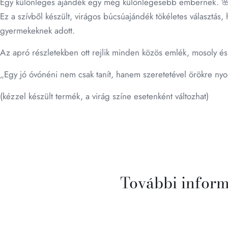
Egy különleges ajándék egy még különlegesebb embernek. 
Ez a szívből készült, virágos búcsúajándék tökéletes választá
gyermekeknek adott.
Az apró részletekben ott rejlik minden közös emlék, mosoly és
„Egy jó óvónéni nem csak tanít, hanem szeretetével örökre ny
(kézzel készült termék, a virág színe esetenként változhat)
További infor