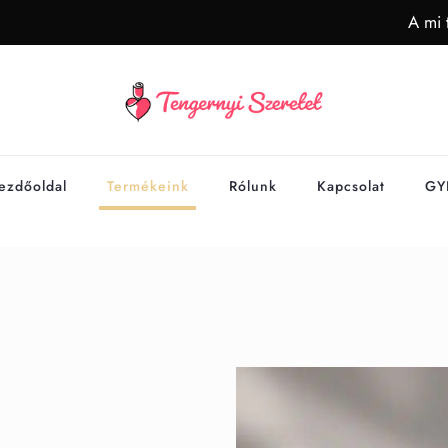
A mi 
ezdőoldal
Termékeink
Rólunk
Kapcsolat
GY