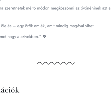

s, ha szeretnétek méltó módon megköszönni az óvónéninek azt a 
 ölelés – egy örök emlék, amit mindig magával vihet.
omot hagy a szívekben.” 💖
mációk