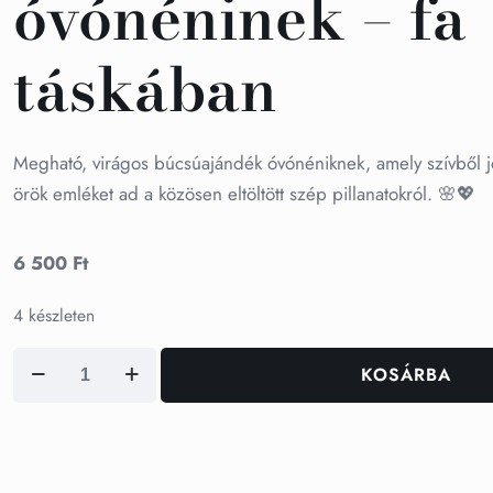
óvónéninek – fa
táskában
Megható, virágos búcsúajándék óvónéniknek, amely szívből j
örök emléket ad a közösen eltöltött szép pillanatokról. 🌸💖
6 500
Ft
4 készleten
Búcsúajándék
KOSÁRBA
óvónéninek
-
fa
táskában