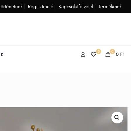
történetünk
Regisztráció
Kapcsolatfelvétel
Termékeink
0
0
0
Ft
IK