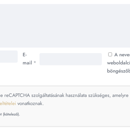
E-
A neve
mail
*
weboldalc
böngészőb
le reCAPTCHA szolgáltatásának használata szükséges, amelyr
eltételei
vonatkoznak.
t (kötelező).