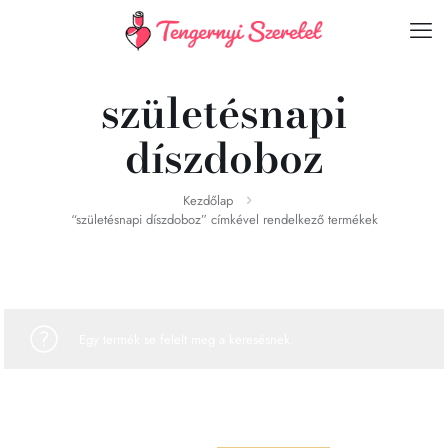
születésnapi
díszdoboz
Kezdőlap
“születésnapi díszdoboz” címkével rendelkező termékek
Egy termék se felelt meg a keresésnek.