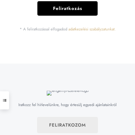
* A feliratkozással elfogadod
adatkezelési szabályzatunkat.
Iratkozz fel hírlevelünkre, hogy értesülj egyedi ajánlatainkról
FELIRATKOZOM