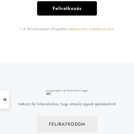
* A feliratkozással elfogadod
adatkezelési szabályzatunkat.
Iratkozz fel hírlevelünkre, hogy értesülj egyedi ajánlatainkról
FELIRATKOZOM