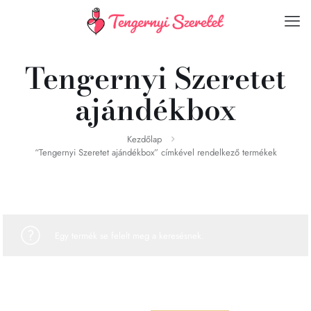
Tengernyi Szeretet
ajándékbox
Kezdőlap
“Tengernyi Szeretet ajándékbox” címkével rendelkező termékek
Egy termék se felelt meg a keresésnek.