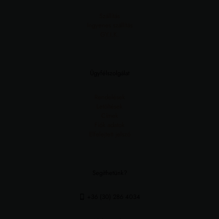
Szállítás
Ingyenes szállítás
GY.I.K.
Ügyfélszolgálat
Rendelések
Letöltések
Címek
Fiók adatok
Elfelejtett jelszó
Segíthetünk?
+36 (30) 286 4034