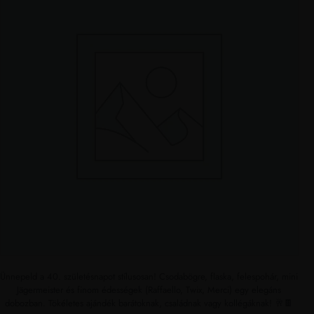
Ünnepeld a 40. születésnapot stílusosan! Csodabögre, flaska, felespohár, mini
Jägermeister és finom édességek (Raffaello, Twix, Merci) egy elegáns
dobozban. Tökéletes ajándék barátoknak, családnak vagy kollégáknak! 🥂🍫