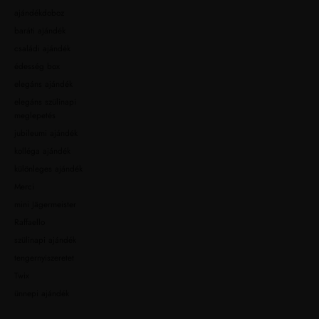
ajándékdoboz
baráti ajándék
családi ajándék
édesség box
elegáns ajándék
elegáns szülinapi
meglepetés
jubileumi ajándék
kolléga ajándék
különleges ajándék
Merci
mini Jägermeister
Raffaello
szülinapi ajándék
tengernyiszeretet
Twix
ünnepi ajándék