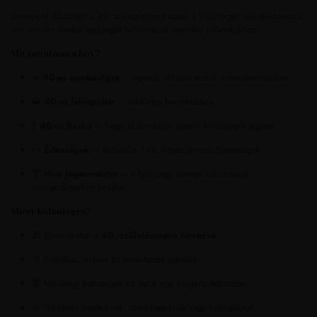
Ünnepeld stílusosan a 40. születésnapot ezzel a különleges ajándékbox-szal,
ami minden fontos apróságot tartalmaz az örömteli pillanatokhoz!
Mit tartalmaz a box?
☕
40-es csodabögre
– egyedi, stílusos emlék a mindennapokra
🥃
40-es felespohár
– tökéletes koccintáshoz
🍾
40-es flaska
– hogy az ünneplés igazán különleges legyen
🍬
Édességek
– Raffaello, Twix, Merci és más finomságok
🍸
Mini Jägermeister
– a buli vagy ünnepi koccintások
elengedhetetlen kelléke
Miért különleges?
🎁 Kimondottan a
40. születésnapra tervezve
🥂 Praktikus, ízléses és maradandó ajándék
🍫 Minőségi édességek és italok egy elegáns dobozban
🎉 Tökéletes barátoknak, családtagoknak vagy kollégáknak