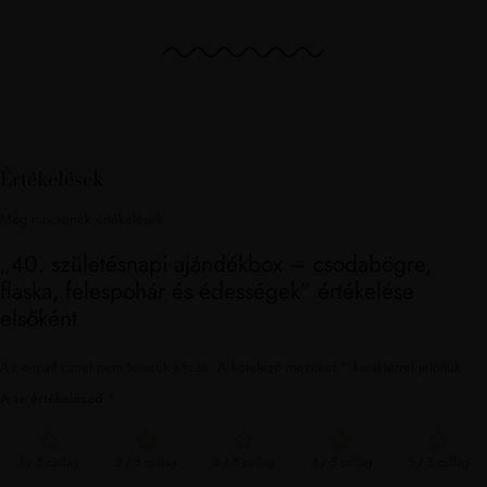
Értékelések
Még nincsenek értékelések.
„40. születésnapi ajándékbox – csodabögre,
flaska, felespohár és édességek” értékelése
elsőként
Az e-mail címet nem tesszük közzé.
A kötelező mezőket
*
karakterrel jelöltük
A te értékelésed
*
1 / 5 csillag
2 / 5 csillag
3 / 5 csillag
4 / 5 csillag
5 / 5 csillag