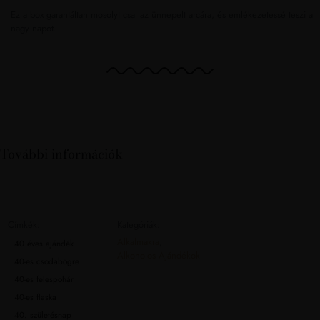
Ez a box garantáltan mosolyt csal az ünnepelt arcára, és emlékezetessé teszi a
nagy napot.
További információk
Címkék:
Kategóriák:
Alkalmakra
,
40 éves ajándék
Alkoholos Ajándékok
40-es csodabögre
40-es felespohár
40-es flaska
40. születésnap