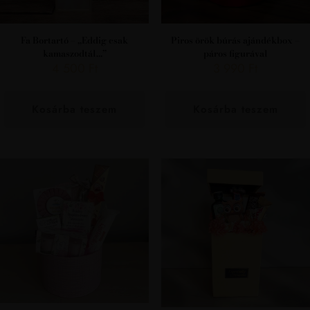
Fa Bortartó – „Eddig csak
Piros örök búrás ajándékbox –
kamaszodtál…”
páros figurával
4 500
Ft
3 990
Ft
Kosárba teszem
Kosárba teszem