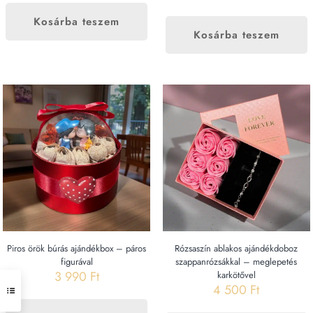
Kosárba teszem
Kosárba teszem
Piros örök búrás ajándékbox – páros
Rózsaszín ablakos ajándékdoboz
figurával
szappanrózsákkal – meglepetés
3 990
Ft
karkötővel
4 500
Ft