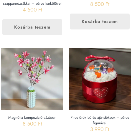
8 500
Ft
szappanrózsákkal – páros karkötővel
4 500
Ft
Kosárba teszem
Kosárba teszem
Magnólia kompozíció vázában
Piros örök búrás ajándékbox – páros
8 500
Ft
figurával
3 990
Ft