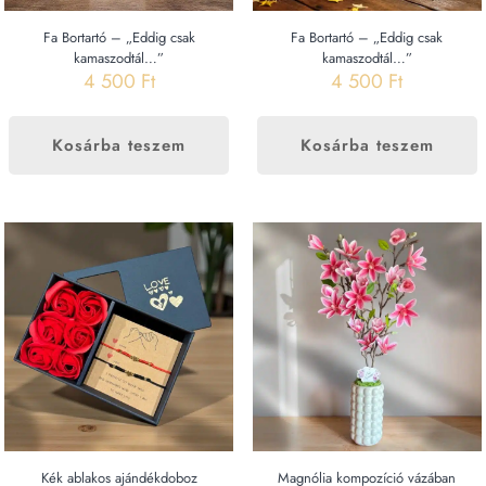
Fa Bortartó – „Eddig csak
Fa Bortartó – „Eddig csak
kamaszodtál…”
kamaszodtál…”
4 500
Ft
4 500
Ft
Kosárba teszem
Kosárba teszem
Kék ablakos ajándékdoboz
Magnólia kompozíció vázában