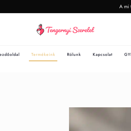
A mi 
ezdőoldal
Termékeink
Rólunk
Kapcsolat
GY