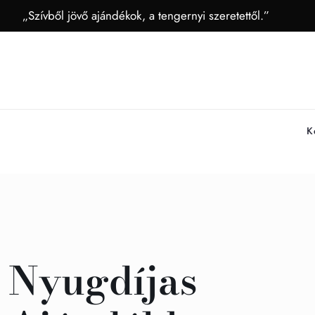
„Szívből jövő ajándékok, a tengernyi szeretettől.”
K
Nyugdíjas