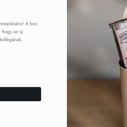
nneplésére! A box
, hogy az új
 kollégának,