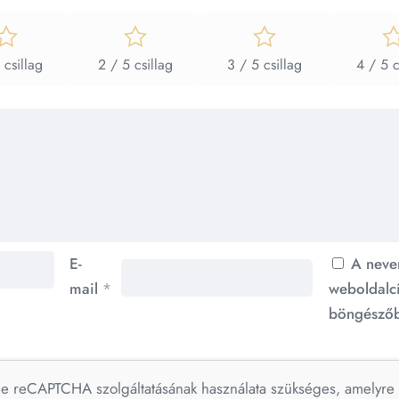
 csillag
2 / 5 csillag
3 / 5 csillag
4 / 5 c
E-
A neve
mail
*
weboldalc
böngészőb
le reCAPTCHA szolgáltatásának használata szükséges, amelyr