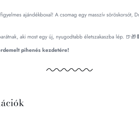
gyelmes ajándékboxal! A csomag egy masszív söröskorsót, Dreh
barátnak, aki most egy új, nyugodtabb életszakaszba lép. 🍺🎁
érdemelt pihenés kezdetére!
mációk