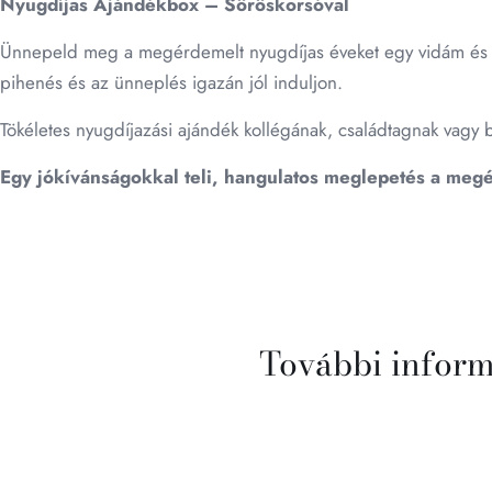
Nyugdíjas Ajándékbox – Söröskorsóval
Ünnepeld meg a megérdemelt nyugdíjas éveket egy vidám és fi
pihenés és az ünneplés igazán jól induljon.
Tökéletes nyugdíjazási ajándék kollégának, családtagnak vagy 
Egy jókívánságokkal teli, hangulatos meglepetés a meg
További infor