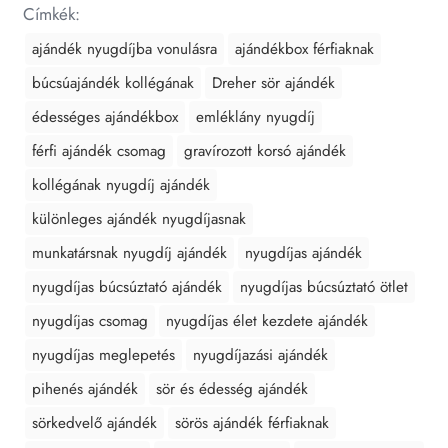
Címkék:
ajándék nyugdíjba vonulásra
ajándékbox férfiaknak
búcsúajándék kollégának
Dreher sör ajándék
édességes ajándékbox
emléklány nyugdíj
férfi ajándék csomag
gravírozott korsó ajándék
kollégának nyugdíj ajándék
különleges ajándék nyugdíjasnak
munkatársnak nyugdíj ajándék
nyugdíjas ajándék
nyugdíjas búcsúztató ajándék
nyugdíjas búcsúztató ötlet
nyugdíjas csomag
nyugdíjas élet kezdete ajándék
nyugdíjas meglepetés
nyugdíjazási ajándék
pihenés ajándék
sör és édesség ajándék
sörkedvelő ajándék
sörös ajándék férfiaknak