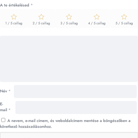
A te értékelésed
*
1 / 5 csillag
2 / 5 csillag
3 / 5 csillag
4 / 5 csillag
5 / 5 csillag
Név
*
E-
mail
*
A nevem, e-mail címem, és weboldalcímem mentése a böngészőben a
következő hozzászólásomhoz.