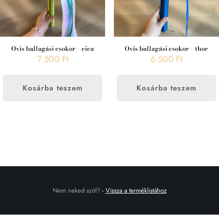
Ovis ballagási csokor – cica
Ovis ballagási csokor – thor
7 500
Ft
6 500
Ft
Kosárba teszem
Kosárba teszem
Nem neked szól?
-
Vissza a terméklistához