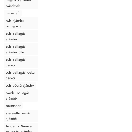
megható ajándék
ovisoknak
minecraft
ovis ajándék
ballagásra
ovis ballagás
ajándék
ovis ballagási
ajándék ötlet
ovis ballagási
csokor
ovis ballagási dekor
csokor
ovis búcsú ajándék
óvodai ballagási
ajándék
pókember
szeretettel készült
ajándék
Tengernyi Szeretet
ballagási ajándék