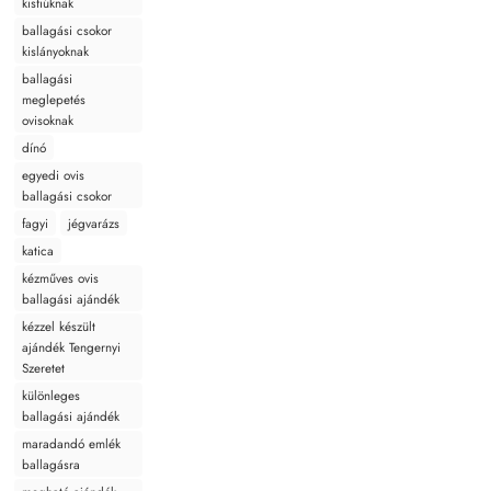
kisfiúknak
ballagási csokor
kislányoknak
ballagási
meglepetés
ovisoknak
dínó
egyedi ovis
ballagási csokor
fagyi
jégvarázs
katica
kézműves ovis
ballagási ajándék
kézzel készült
ajándék Tengernyi
Szeretet
különleges
ballagási ajándék
maradandó emlék
ballagásra