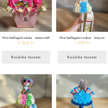
Ovis ballagási táska – minecraft
Ovis ballagási csokor – kutyus
9 500
Ft
7 990
Ft
Kosárba teszem
Kosárba teszem