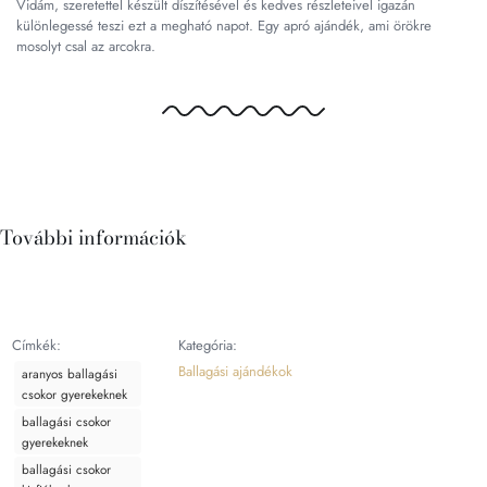
Vidám, szeretettel készült díszítésével és kedves részleteivel igazán
különlegessé teszi ezt a megható napot. Egy apró ajándék, ami örökre
mosolyt csal az arcokra.
További információk
Címkék:
Kategória:
Ballagási ajándékok
aranyos ballagási
csokor gyerekeknek
ballagási csokor
gyerekeknek
ballagási csokor