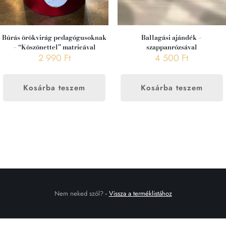
Búrás örökvirág pedagógusoknak
Ballagási ajándék –
– “Köszönettel” matricával
szappanrózsával
2 990
Ft
4 500
Ft
Kosárba teszem
Kosárba teszem
Nem neked szól?
-
Vissza a terméklistához