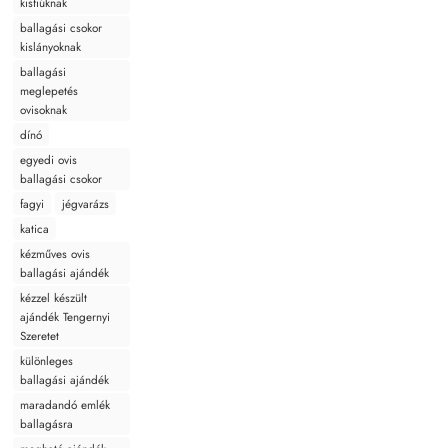
kisfiúknak
ballagási csokor
kislányoknak
ballagási
meglepetés
ovisoknak
dínó
egyedi ovis
ballagási csokor
fagyi
jégvarázs
katica
kézműves ovis
ballagási ajándék
kézzel készült
ajándék Tengernyi
Szeretet
különleges
ballagási ajándék
maradandó emlék
ballagásra