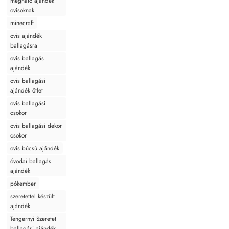
megható ajándék
ovisoknak
minecraft
ovis ajándék
ballagásra
ovis ballagás
ajándék
ovis ballagási
ajándék ötlet
ovis ballagási
csokor
ovis ballagási dekor
csokor
ovis búcsú ajándék
óvodai ballagási
ajándék
pókember
szeretettel készült
ajándék
Tengernyi Szeretet
ballagási ajándék