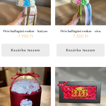
Ovis ballagási csokor – kutyus
Ovis ballagási csokor – cica
7 990
Ft
7 500
Ft
Kosárba teszem
Kosárba teszem