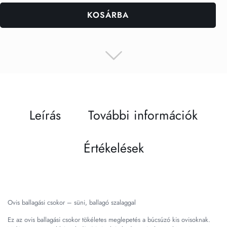
KOSÁRBA
Leírás
További információk
Értékelések
Ovis ballagási csokor – süni, ballagó szalaggal
Ez az ovis ballagási csokor tökéletes meglepetés a búcsúzó kis ovisoknak.