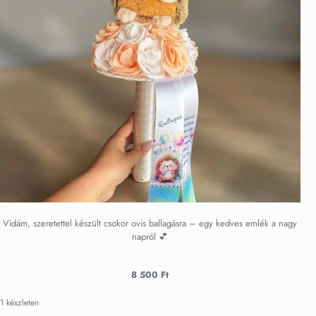
Vidám, szeretettel készült csokor ovis ballagásra – egy kedves emlék a nagy
napról 💕
8 500
Ft
1 készleten