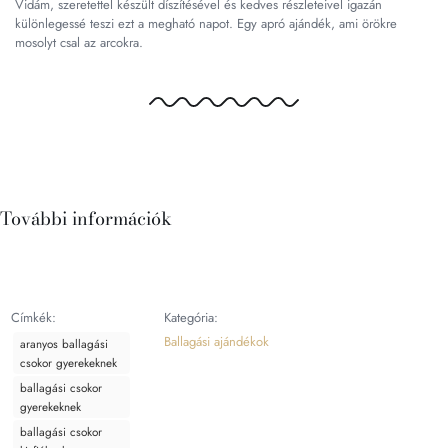
Vidám, szeretettel készült díszítésével és kedves részleteivel igazán
különlegessé teszi ezt a megható napot. Egy apró ajándék, ami örökre
mosolyt csal az arcokra.
További információk
Címkék:
Kategória:
Ballagási ajándékok
aranyos ballagási
csokor gyerekeknek
ballagási csokor
gyerekeknek
ballagási csokor