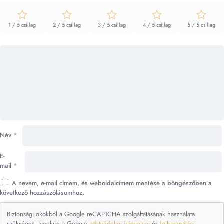
1 / 5 csillag
2 / 5 csillag
3 / 5 csillag
4 / 5 csillag
5 / 5 csillag
Név
*
E-
mail
*
A nevem, e-mail címem, és weboldalcímem mentése a böngészőben a
következő hozzászólásomhoz.
Biztonsági okokból a Google reCAPTCHA szolgáltatásának használata
szükséges, amelyre a Google
adatvédelmi irányelvei
és
felhasználási