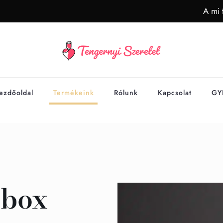
A mi 
ezdőoldal
Termékeink
Rólunk
Kapcsolat
GY
 box