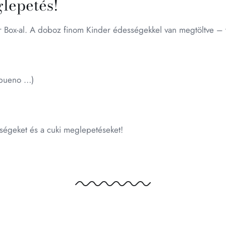
lepetés!
Box-al. A doboz finom Kinder édességekkel van megtöltve – tö
, bueno …)
sségeket és a cuki meglepetéseket!