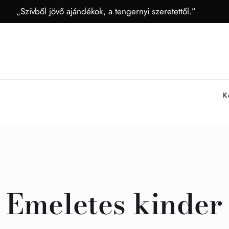
„Szívből jövő ajándékok, a tengernyi szeretettől.”
K
Emeletes kinder