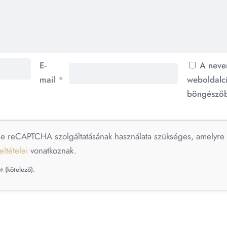
E-
A neve
mail
*
weboldalc
böngészőb
le reCAPTCHA szolgáltatásának használata szükséges, amelyr
eltételei
vonatkoznak.
t (kötelező).