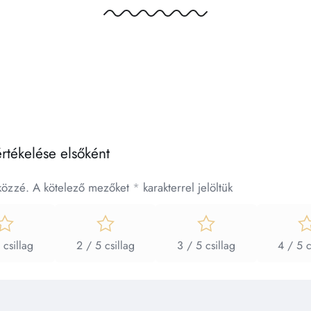
rtékelése elsőként
közzé.
A kötelező mezőket
*
karakterrel jelöltük
 csillag
2 / 5 csillag
3 / 5 csillag
4 / 5 c