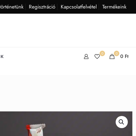
történetünk
Regisztráció
Kapcsolatfelvétel
Termékeink
0
0
0
Ft
IK