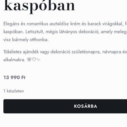
kaspóban
Elegáns és romantikus asztaldísz krém és barack virágokkal, 
kaspóban. Letisztult, mégis látványos dekoráció, amely meleg 
visz bármely otthonba.
Tökéletes ajándék vagy dekoráció születésnapra, névnapra é
alkalmakra. 🌸🤍✨
13 990
Ft
1 készleten
KOSÁRBA