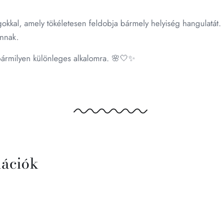
ágokkal, amely tökéletesen feldobja bármely helyiség hangulatá
onnak.
 bármilyen különleges alkalomra. 🌸🤍✨
mációk