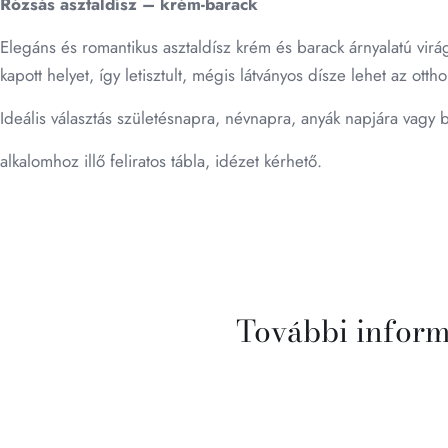
Rózsás asztaldísz – krém-barack
Elegáns és romantikus asztaldísz krém és barack árnyalatú vir
kapott helyet, így letisztult, mégis látványos dísze lehet az otth
Ideális választás születésnapra, névnapra, anyák napjára vagy
alkalomhoz illő feliratos tábla, idézet kérhető.
További infor