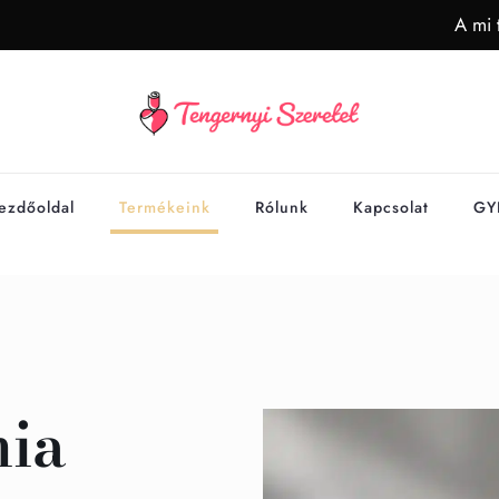
A mi 
ezdőoldal
Termékeink
Rólunk
Kapcsolat
GY
mia