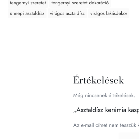
tengernyi szeretet
tengernyi szeretet dekoráció
ünnepi asztaldísz
virágos asztaldísz
virágos lakásdekor
Értékelések
Még nincsenek értékelések.
„Asztaldísz kerámia kas
Az e-mail címet nem tesszük 