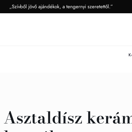
„Szívből jövő ajándékok, a tengernyi szeretettől.”
K
Asztaldísz kerá