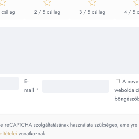
 csillag
2 / 5 csillag
3 / 5 csillag
4 / 5 c
E-
A neve
mail
*
weboldalc
böngészőb
le reCAPTCHA szolgáltatásának használata szükséges, amelyr
eltételei
vonatkoznak.