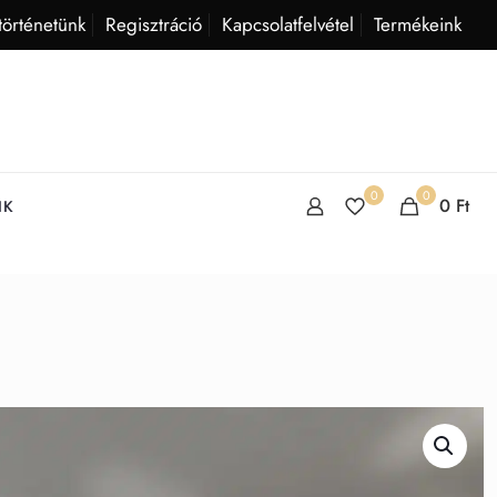
történetünk
Regisztráció
Kapcsolatfelvétel
Termékeink
0
0
0
Ft
IK