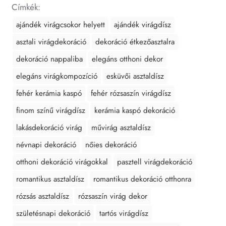
Címkék:
ajándék virágcsokor helyett
ajándék virágdísz
asztali virágdekoráció
dekoráció étkezőasztalra
dekoráció nappaliba
elegáns otthoni dekor
elegáns virágkompozíció
esküvői asztaldísz
fehér kerámia kaspó
fehér rózsaszín virágdísz
finom színű virágdísz
kerámia kaspó dekoráció
lakásdekoráció virág
művirág asztaldísz
névnapi dekoráció
nőies dekoráció
otthoni dekoráció virágokkal
pasztell virágdekoráció
romantikus asztaldísz
romantikus dekoráció otthonra
rózsás asztaldísz
rózsaszín virág dekor
születésnapi dekoráció
tartós virágdísz