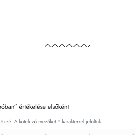
póban” értékelése elsőként
közzé.
A kötelező mezőket
*
karakterrel jelöltük