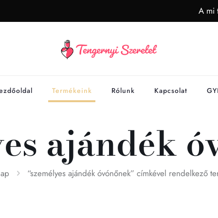
A mi 
ezdőoldal
Termékeink
Rólunk
Kapcsolat
GY
yes ajándék ó
lap
“személyes ajándék óvónőnek” címkével rendelkező t