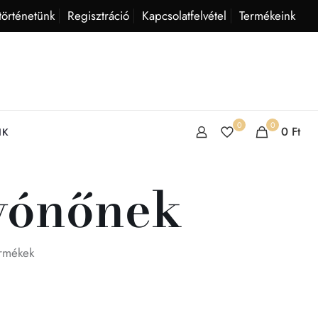
történetünk
Regisztráció
Kapcsolatfelvétel
Termékeink
0
0
0
Ft
IK
vónőnek
ermékek