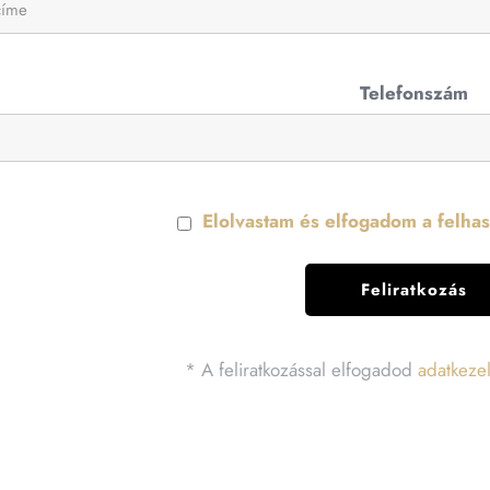
Telefonszám
Elolvastam és elfogadom a felhasz
* A feliratkozással elfogadod
adatkezel