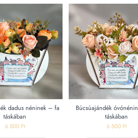
ék dadus néninek – fa
Búcsúajándék óvónénin
táskában
táskában
6 500
Ft
6 500
Ft