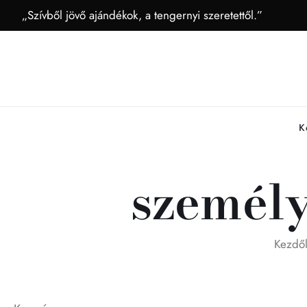
„Szívből jövő ajándékok, a tengernyi szeretettől.”
K
személ
Kezdő