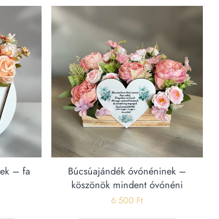
ek – fa
Búcsúajándék óvónéninek –
köszönök mindent óvónéni
6 500
Ft