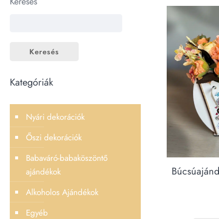
Keresés
Keresés
Kategóriák
Nyári dekorációk
Őszi dekorációk
Babaváró-babaköszöntő
Búcsúajánd
ajándékok
Alkoholos Ajándékok
Egyéb