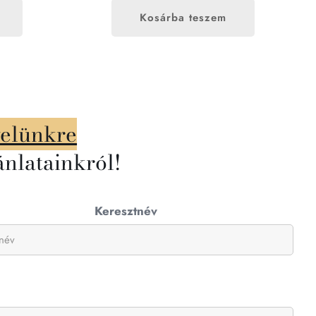
Kosárba teszem
velünkre
ánlatainkról!
Keresztnév