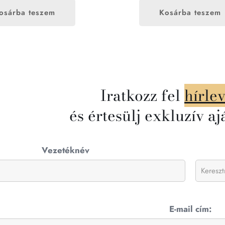
osárba teszem
Kosárba teszem
Iratkozz fel
hírle
és értesülj exkluzív aj
Vezetéknév
E-mail cím: