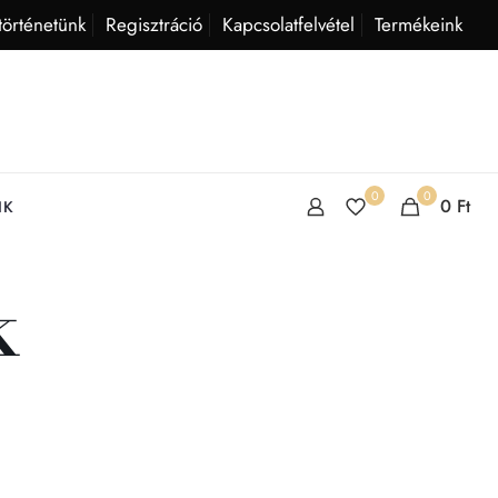
történetünk
Regisztráció
Kapcsolatfelvétel
Termékeink
0
0
0
Ft
IK
k