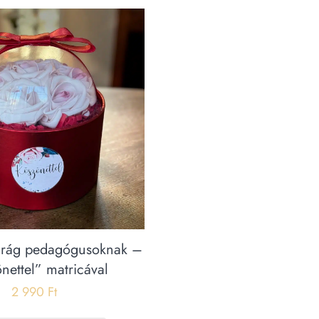
virág pedagógusoknak –
nettel” matricával
2 990
Ft