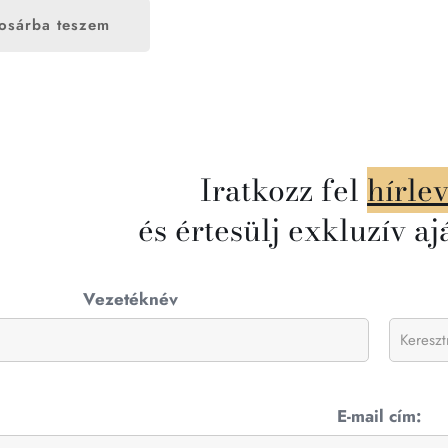
osárba teszem
Iratkozz fel
hírle
és értesülj exkluzív aj
Vezetéknév
E-mail cím: