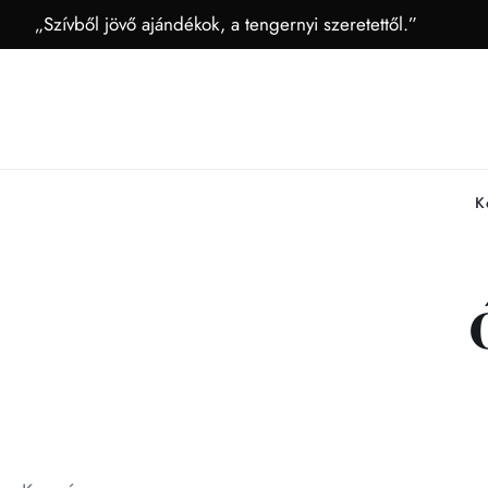
„Szívből jövő ajándékok, a tengernyi szeretettől.”
K