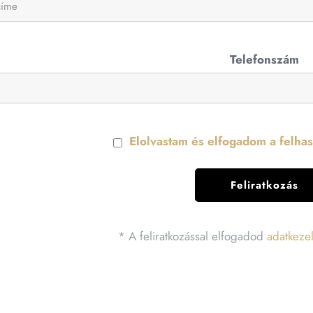
Telefonszám
Elolvastam és elfogadom a felhasz
* A feliratkozással elfogadod
adatkezel