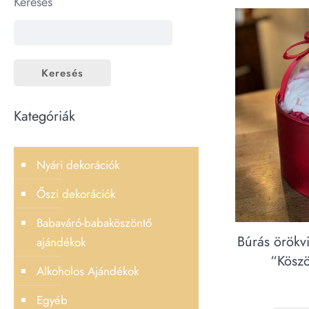
Keresés
Keresés
Kategóriák
Nyári dekorációk
Őszi dekorációk
Babaváró-babaköszöntő
Búrás örök
ajándékok
“Köszö
Alkoholos Ajándékok
Egyéb