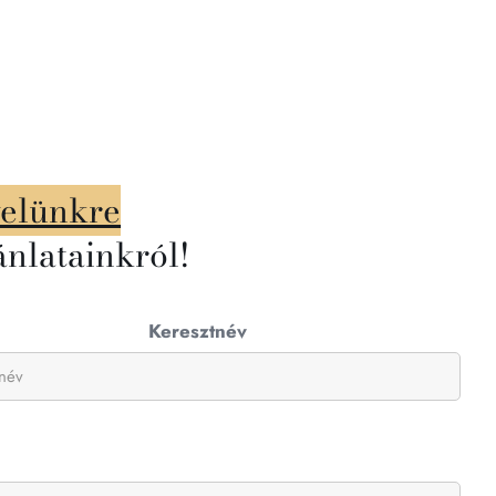
velünkre
ánlatainkról!
Keresztnév