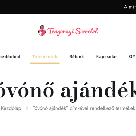
A mi 
ezdőoldal
Termékeink
Rólunk
Kapcsolat
GY
óvónő ajándé
Kezdőlap
“óvónő ajándék” címkével rendelkező termékek