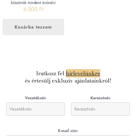
köszönök mindent óvónéni
6 500
Ft
Kosárba teszem
Iratkozz fel
hírlevelünkre
és értesülj exkluzív ajánlatainkról!
Vezetéknév
Keresztnév
E-mail cím: