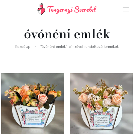
óvónéni emlék
Kezdőlap
“óvónéni emlék” címkével rendelkező termékek