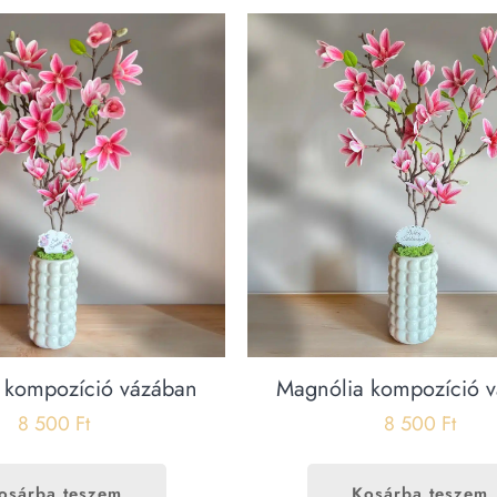
 kompozíció vázában
Magnólia kompozíció 
8 500
Ft
8 500
Ft
osárba teszem
Kosárba teszem