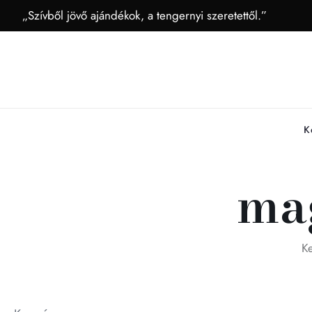
„Szívből jövő ajándékok, a tengernyi szeretettől.”
K
ma
K