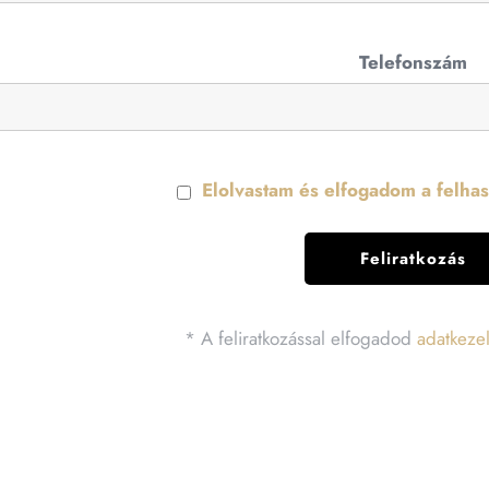
Telefonszám
Elolvastam és elfogadom a felhasz
* A feliratkozással elfogadod
adatkezel