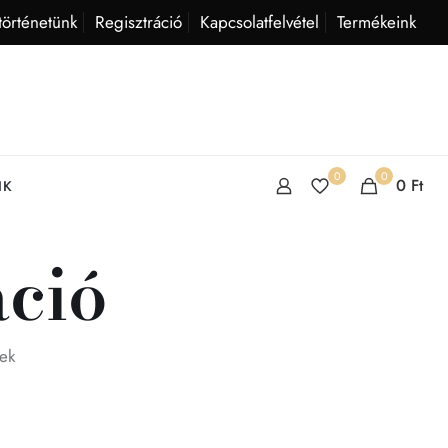
történetünk
Regisztráció
Kapcsolatfelvétel
Termékeink
0
0
0
Ft
IK
ció
ek