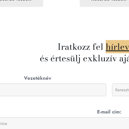
Iratkozz fel
hírle
és értesülj exkluzív aj
Vezetéknév
E-mail cím: