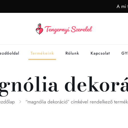
A mi 
ezdőoldal
Termékeink
Rólunk
Kapcsolat
GY
gnólia dekorá
ezdőlap
“magnólia dekoráció” címkével rendelkező termék