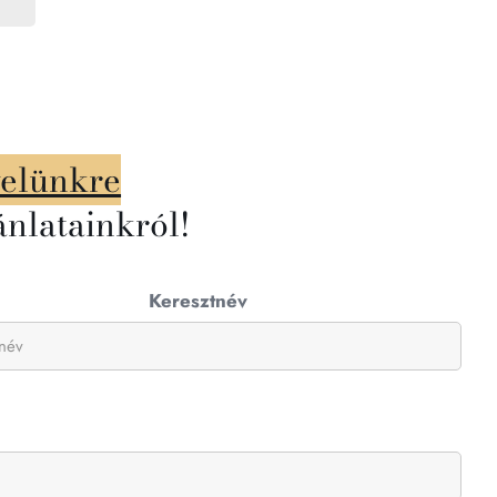
velünkre
ánlatainkról!
Keresztnév