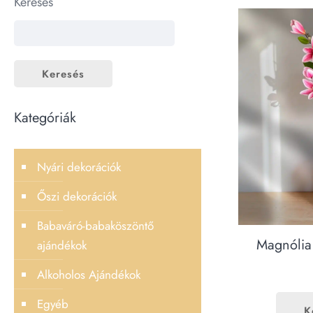
Keresés
Keresés
Kategóriák
Nyári dekorációk
Őszi dekorációk
Babaváró-babaköszöntő
Magnólia
ajándékok
Alkoholos Ajándékok
Egyéb
K