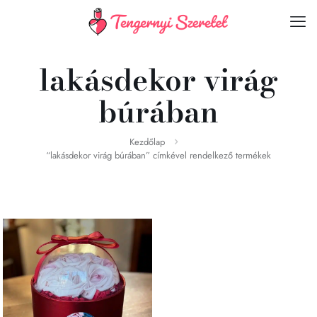
lakásdekor virág
búrában
Kezdőlap
“lakásdekor virág búrában” címkével rendelkező termékek