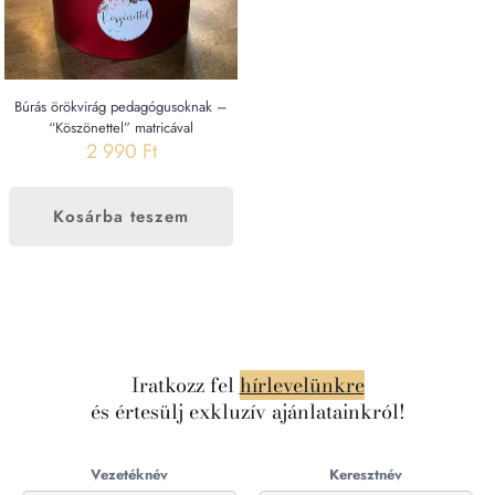
Búrás örökvirág pedagógusoknak –
“Köszönettel” matricával
2 990
Ft
Kosárba teszem
Iratkozz fel
hírlevelünkre
és értesülj exkluzív ajánlatainkról!
Vezetéknév
Keresztnév