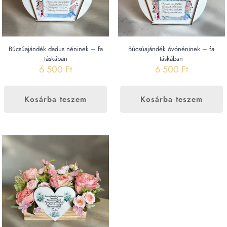
Búcsúajándék dadus néninek – fa
Búcsúajándék óvónéninek – fa
táskában
táskában
6 500
Ft
6 500
Ft
Kosárba teszem
Kosárba teszem