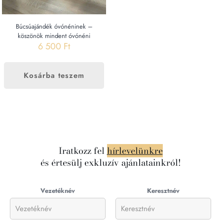
Búcsúajándék óvónéninek –
köszönök mindent óvónéni
6 500
Ft
Kosárba teszem
Iratkozz fel
hírlevelünkre
és értesülj exkluzív ajánlatainkról!
Vezetéknév
Keresztnév