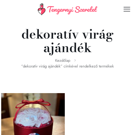
dekoratív virág
ajándék
Kezdőlap
“dekoratív virág ajándék” címkével rendelkező termékek