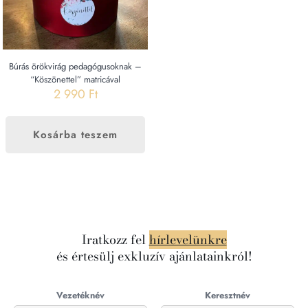
Búrás örökvirág pedagógusoknak –
“Köszönettel” matricával
2 990
Ft
Kosárba teszem
Iratkozz fel
hírlevelünkre
és értesülj exkluzív ajánlatainkról!
Vezetéknév
Keresztnév