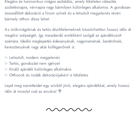
Elegáns és harmonikus virágos asztaldísz, amely tökéletes választás
születésnapra, névnapra vagy bármilyen különleges alkalomra. A gondosan
összeállított dekoráció a finom színek és a letisztult megjelenés révén
bármely otthon dísze lehet.
Az örökvirágoknak és tartós díszítőelemeknek köszönhetően hosszú időn át
megőrzi szépségét, így maradandó emlékként szolgál az ajándékozott
számára. Ideális meglepetés édesanyának, nagymamának, barátnőnek,
keresztanyának vagy akár kolléganőnek is.
✨ Letisztult, modern megjelenés
✨ Tartós, gondozást nem igényel
✨ Kiváló ajándék különleges alkalmakra
✨ Otthonok és irodák dekorációjaként is tökéletes
Lepd meg szeretteidet egy szívből jövő, elegáns ajándékkal, amely hosszú
időn át mosolyt csal az arcukra! 💐