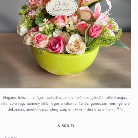
Elegáns, letisztult virágos asztaldísz, amely tökéletes ajándék születésnapra,
névnapra vagy bármely különleges alkalomra. Tartós, gondozást nem igénylő
dekoráció, amely hosszú ideig szép emlékként díszíti az otthont. 💐✨
6 500
Ft
1 készleten