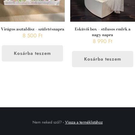
Virágos asztaldísz – születésnapra
Esküvői box – stílusos emlék a
8 500
Ft
nagy napra
8 990
Ft
Kosárba teszem
Kosárba teszem
Nem neked szól?
-
Vissza a terméklistához