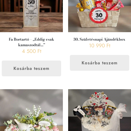
Fa Bortartó – „Eddig csak
30. Születésnapi Ajándékbox
kamaszodtál…”
10 990
Ft
4 500
Ft
Kosárba teszem
Kosárba teszem