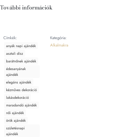
További információk
Címkék:
Kategória:
Alkalmakra
anyák napi ajándék
asztali dísz
barátnőnek ajándék
édesanyának
ajándék
elegáns ajándék
kézműves dekoráció
lakásdekoráció
maradandó ajándék
női ajándék
örök ajándék
születésnapi
ajándék