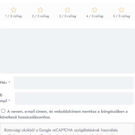
1 / 5 csillag
2 / 5 csillag
3 / 5 csillag
4 / 5 csillag
5 / 5 csillag
Név
*
E-
mail
*
A nevem, e-mail címem, és weboldalcímem mentése a böngészőben a
következő hozzászólásomhoz.
Biztonsági okokból a Google reCAPTCHA szolgáltatásának használata