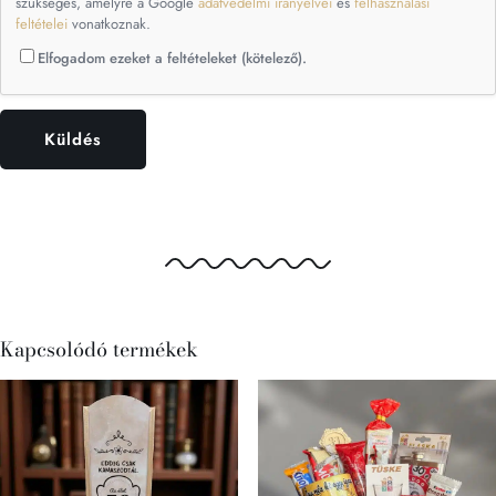
szükséges, amelyre a Google
adatvédelmi irányelvei
és
felhasználási
feltételei
vonatkoznak.
Elfogadom ezeket a feltételeket (kötelező).
Kapcsolódó termékek