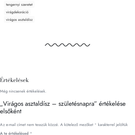
tengernyi szeretet
virágdekoráció
virágos asztaldísz
Értékelések
Még nincsenek értékelések.
„Virágos asztaldísz – születésnapra” értékelése
elsőként
Az e-mail címet nem tesszük közzé.
A kötelező mezőket
*
karakterrel jelöltük
A te értékelésed
*