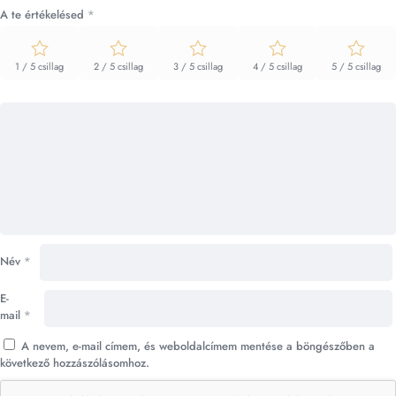
A te értékelésed
*
1 / 5 csillag
2 / 5 csillag
3 / 5 csillag
4 / 5 csillag
5 / 5 csillag
Név
*
E-
mail
*
A nevem, e-mail címem, és weboldalcímem mentése a böngészőben a
következő hozzászólásomhoz.