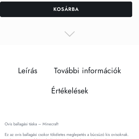
KOSÁRBA
Leírás
További információk
Értékelések
Ovis ballagási táska – Minecraft
Ez az ovis ballagási csokor tökéletes meglepetés a búcsúzó kis ovisoknak.