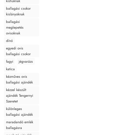
kisfiúknak
ballagási csokor
kislányoknak
ballagási
meglepetés
ovisoknak
dínó
egyedi ovis
ballagási csokor
fagyi
jégvarázs
katica
kézműves ovis
ballagási ajándék
kézzel készült
ajándék Tengernyi
Szeretet
különleges
ballagási ajándék
maradandó emlék
ballagásra