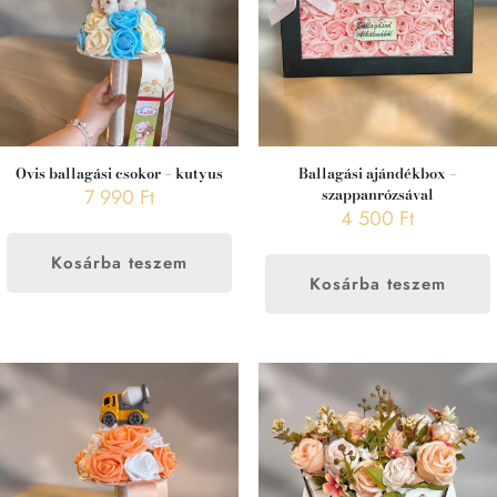
Ovis ballagási csokor – kutyus
Ballagási ajándékbox –
7 990
Ft
szappanrózsával
4 500
Ft
Kosárba teszem
Kosárba teszem