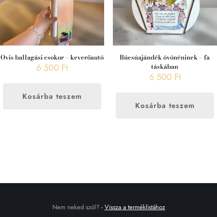
Ovis ballagási csokor – keverőautó
Búcsúajándék óvónéninek – fa
6 500
Ft
táskában
6 500
Ft
Kosárba teszem
Kosárba teszem
Nem neked szól?
-
Vissza a terméklistához