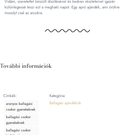
Vidám, szeretettel készült díszítésével és kedves részleteivel igazán
különlegessé teszi ezt a megható napot. Egy apró ajándék, ami örökre
mosolyt csal az arcokra.
További információk
Címkék:
Kategória:
Ballagási ajándékok
aranyos ballagási
csokor gyerekeknek
ballagási csokor
gyerekeknek
ballagási csokor