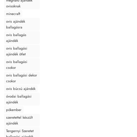
megható ajándék
ovisoknak
minecraft
ovis ajándék
ballagásra
ovis ballagás
ajándék
ovis ballagási
ajándék ötlet
ovis ballagási
csokor
ovis ballagási dekor
csokor
ovis búcsú ajándék
óvodai ballagási
ajándék
pókember
szeretettel készült
ajándék
Tengernyi Szeretet
ballagási ajándék