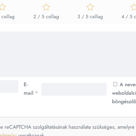
 csillag
2 / 5 csillag
3 / 5 csillag
4 / 5 c
E-
A neve
mail
*
weboldalc
böngészőb
le reCAPTCHA szolgáltatásának használata szükséges, amelyr
eltételei
vonatkoznak.