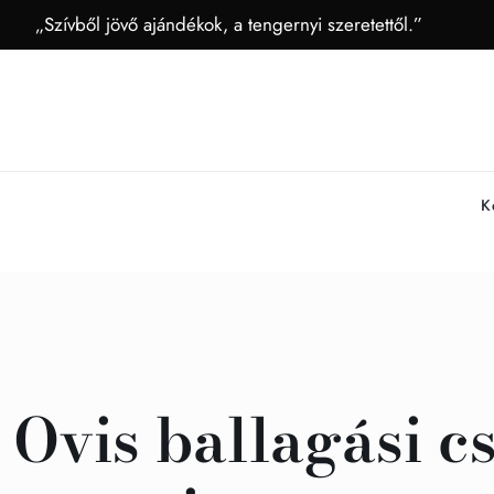
„Szívből jövő ajándékok, a tengernyi szeretettől.”
K
Ovis ballagási c