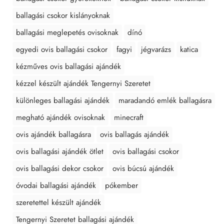
ballagási csokor kislányoknak
ballagási meglepetés ovisoknak
dínó
egyedi ovis ballagási csokor
fagyi
jégvarázs
katica
kézműves ovis ballagási ajándék
kézzel készült ajándék Tengernyi Szeretet
különleges ballagási ajándék
maradandó emlék ballagásra
megható ajándék ovisoknak
minecraft
ovis ajándék ballagásra
ovis ballagás ajándék
ovis ballagási ajándék ötlet
ovis ballagási csokor
ovis ballagási dekor csokor
ovis búcsú ajándék
óvodai ballagási ajándék
pókember
szeretettel készült ajándék
Tengernyi Szeretet ballagási ajándék