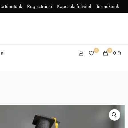
történetünk
Regisztráció
Kapcsolatfelvétel
Termékeink
0
0
0
Ft
IK