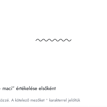
– maci” értékelése elsőként
közzé.
A kötelező mezőket
*
karakterrel jelöltük