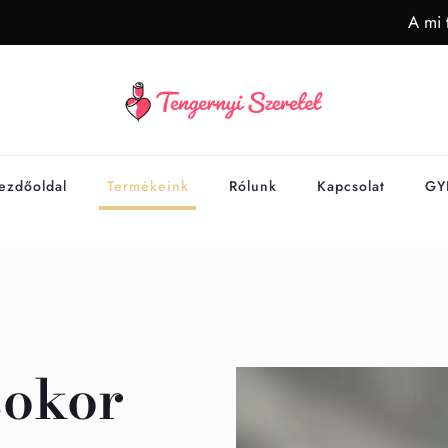
A mi 
ezdőoldal
Termékeink
Rólunk
Kapcsolat
GY
sokor