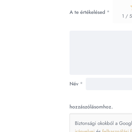
A te értékelésed
*
1 / 5
Név
*
hozzászólásomhoz.
Biztonsági okokból a Goog
irányelvei
és
felhasználási f