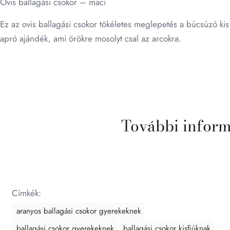
Ovis ballagási csokor – maci
Ez az ovis ballagási csokor tökéletes meglepetés a búcsúzó kis
apró ajándék, ami örökre mosolyt csal az arcokra.
További infor
Címkék:
aranyos ballagási csokor gyerekeknek
ballagási csokor gyerekeknek
ballagási csokor kisfiúknak