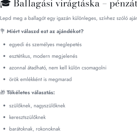
🎓 Ballagási virágtáska – pénzá
Lepd meg a ballagót egy igazán különleges, szívhez szóló aján
💐
Miért válaszd ezt az ajándékot?
egyedi és személyes meglepetés
esztétikus, modern megjelenés
azonnal átadható, nem kell külön csomagolni
örök emlékként is megmarad
🎁
Tökéletes választás:
szülőknek, nagyszülőknek
keresztszülőknek
barátoknak, rokonoknak