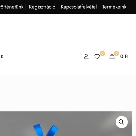
történetünk
Regisztráció
Kapcsolatfelvétel
Termékeink
0
0
0
Ft
IK