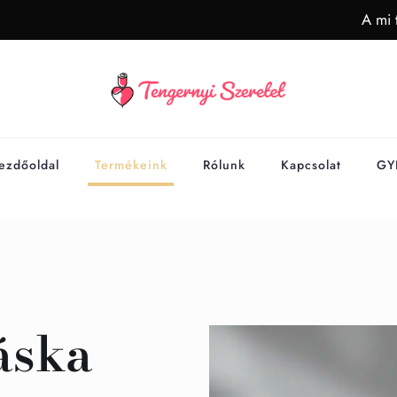
A mi 
ezdőoldal
Termékeink
Rólunk
Kapcsolat
GY
áska