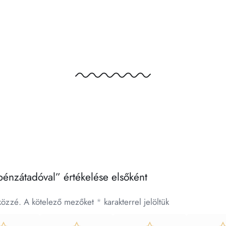
 pénzátadóval” értékelése elsőként
közzé.
A kötelező mezőket
*
karakterrel jelöltük