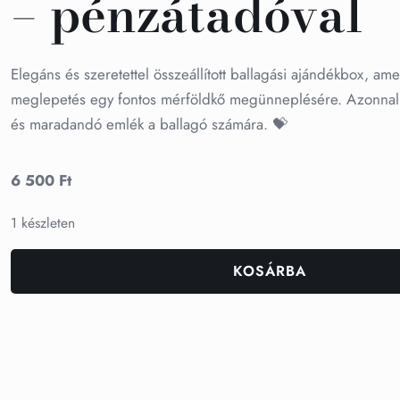
– pénzátadóval
Elegáns és szeretettel összeállított ballagási ajándékbox, ame
meglepetés egy fontos mérföldkő megünneplésére. Azonnal á
és maradandó emlék a ballagó számára. 💝
6 500
Ft
1 készleten
KOSÁRBA