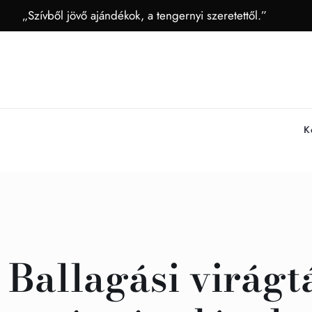
„Szívből jövő ajándékok, a tengernyi szeretettől.”
K
Ballagási virágt