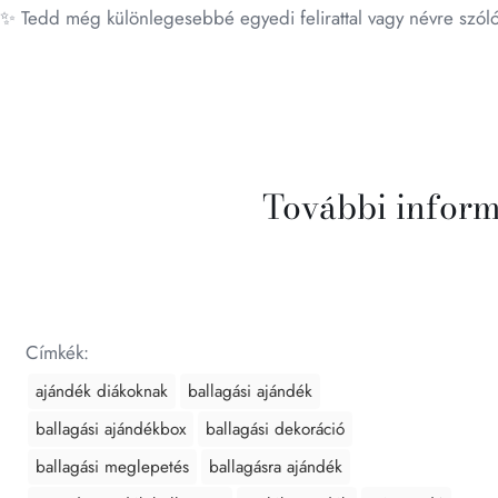
✨ Tedd még különlegesebbé egyedi felirattal vagy névre szóló
További infor
Címkék:
ajándék diákoknak
ballagási ajándék
ballagási ajándékbox
ballagási dekoráció
ballagási meglepetés
ballagásra ajándék