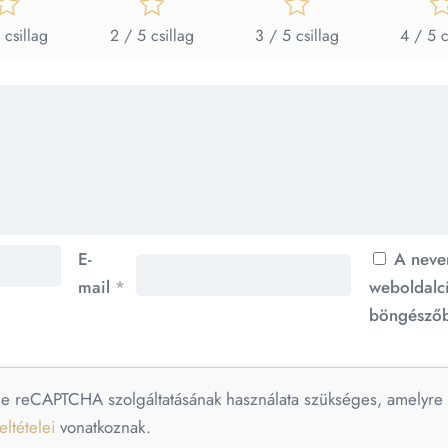
 csillag
2 / 5 csillag
3 / 5 csillag
4 / 5 c
E-
A neve
mail
*
weboldalc
böngészőb
le reCAPTCHA szolgáltatásának használata szükséges, amelyr
eltételei
vonatkoznak.