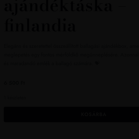
ajándéktáska –
finlandia
Elegáns és szeretettel összeállított ballagási ajándékbox, ame
meglepetés egy fontos mérföldkő megünneplésére. Azonnal á
és maradandó emlék a ballagó számára. 💝
6 500
Ft
1 készleten
KOSÁRBA