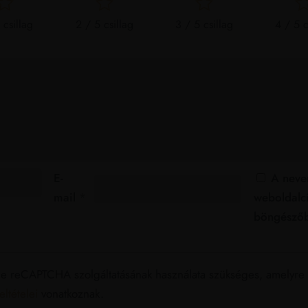
 csillag
2 / 5 csillag
3 / 5 csillag
4 / 5 c
E-
A neve
mail
*
weboldalc
böngészőb
le reCAPTCHA szolgáltatásának használata szükséges, amelyr
eltételei
vonatkoznak.