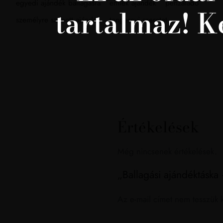
egyedi ajándék ballagásra
emlék ajándék
pénzátadó
tartalmaz! K
személyre szabott ajándék
tengernyi szeretet
Értékelések
Még nincsenek értékelések.
„Ballagási ajándéktáska 
Az e-mail címet nem tesszük 