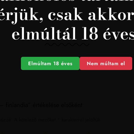
érjük, csak akkor
elmúltál 18 éve
Elmúltam 18 éves
Nem múltam el
– finlandia” értékelése elsőként
közzé.
A kötelező mezőket
*
karakterrel jelöltük