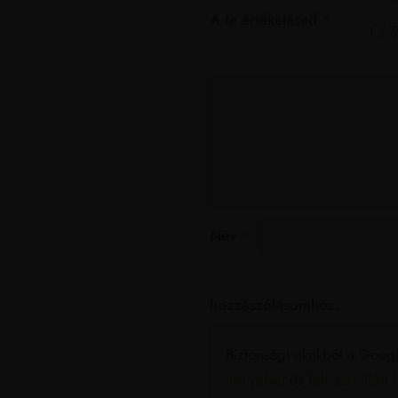
A te értékelésed
*
1 / 5
Név
*
hozzászólásomhoz.
Biztonsági okokból a Goog
irányelvei
és
felhasználási f