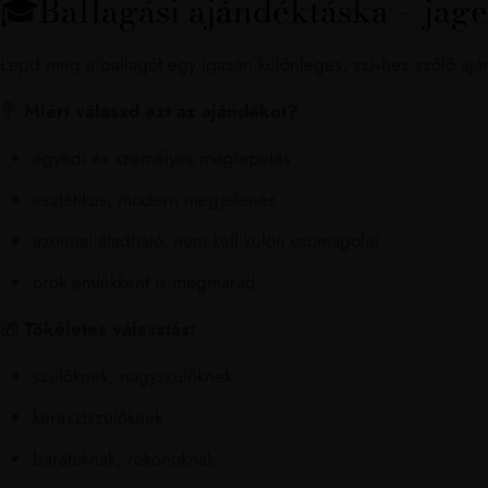
🎓Ballagási ajándéktáska – jage
Lepd meg a ballagót egy igazán különleges, szívhez szóló aján
💐
Miért válaszd ezt az ajándékot?
egyedi és személyes meglepetés
esztétikus, modern megjelenés
azonnal átadható, nem kell külön csomagolni
örök emlékként is megmarad
🎁
Tökéletes választás:
szülőknek, nagyszülőknek
keresztszülőknek
barátoknak, rokonoknak