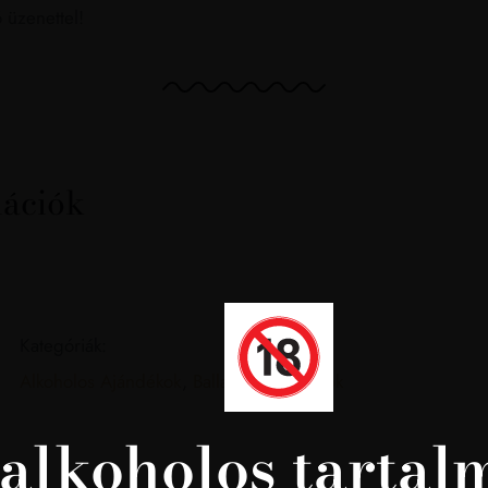
 üzenettel!
mációk
Kategóriák:
Alkoholos Ajándékok
,
Ballagási ajándékok
l alkoholos tarta