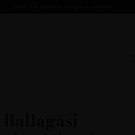
„Szívből jövő ajándékok, a tengernyi szeretettől.”
K
Ballagási