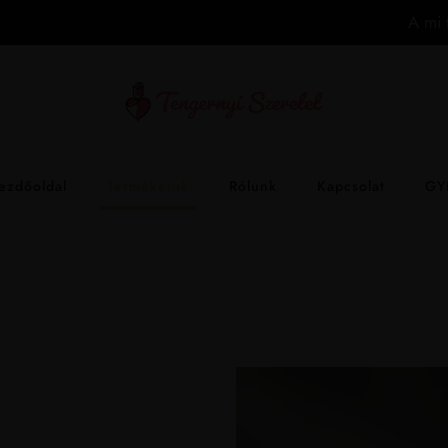
A mi 
ezdőoldal
Termékeink
Rólunk
Kapcsolat
GY