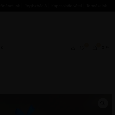
történetünk
Regisztráció
Kapcsolatfelvétel
Termékeink
0
0
0
Ft
IK