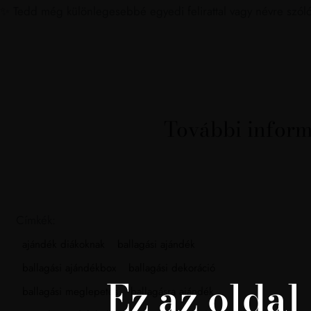
✨ Tedd még különlegesebbé egyedi felirattal vagy névre szóló
További infor
Címkék:
ajándék diákoknak
ballagási ajándék
ballagási ajándékbox
ballagási dekoráció
Ez az olda
ballagási meglepetés
ballagásra ajándék