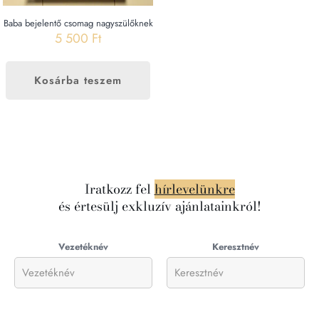
Baba bejelentő csomag nagyszülőknek
5 500
Ft
Kosárba teszem
Iratkozz fel
hírlevelünkre
és értesülj exkluzív ajánlatainkról!
Vezetéknév
Keresztnév