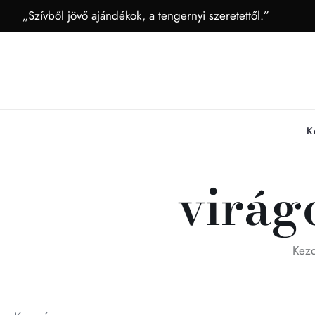
„Szívből jövő ajándékok, a tengernyi szeretettől.”
K
virág
Kez