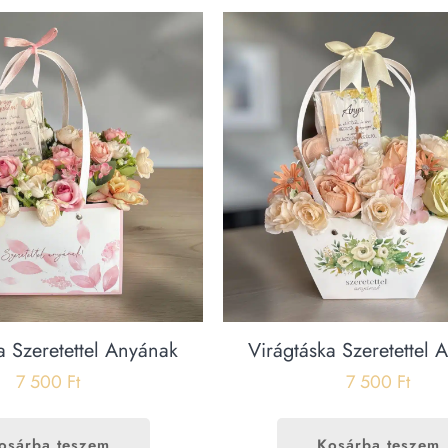
a Szeretettel Anyának
Virágtáska Szeretettel 
7 500
Ft
7 500
Ft
osárba teszem
Kosárba teszem