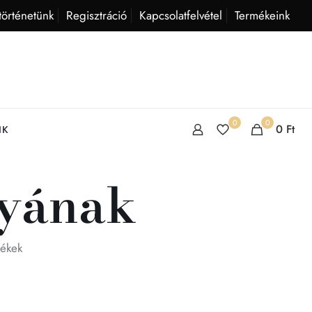
történetünk
Regisztráció
Kapcsolatfelvétel
Termékeink
0
0
0
Ft
IK
nyának
mékek