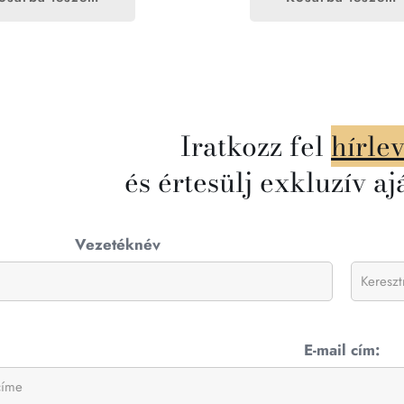
Iratkozz fel
hírle
és értesülj exkluzív aj
Vezetéknév
E-mail cím: