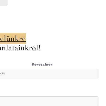
velünkre
ánlatainkról!
Keresztnév