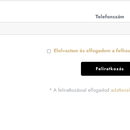
Telefonszám
Elolvastam és elfogadom a felhasz
* A feliratkozással elfogadod
adatkezel