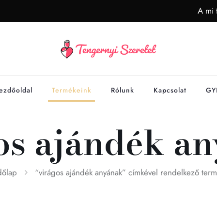
A mi 
ezdőoldal
Termékeink
Rólunk
Kapcsolat
GY
os ajándék a
dőlap
“virágos ajándék anyának” címkével rendelkező ter