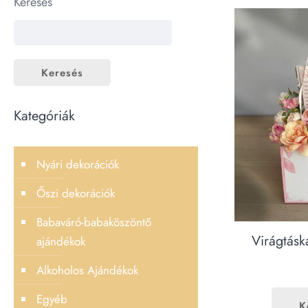
Keresés
Keresés
Kategóriák
Nyári dekorációk
Őszi dekorációk
Babaváró-babaköszöntő
Virágtásk
ajándékok
Alkoholos Ajándékok
Egyéb
K