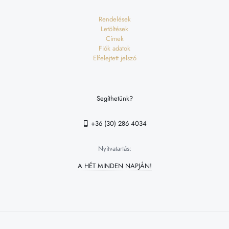
Rendelések
Letöltések
Címek
Fiók adatok
Elfelejtett jelszó
Segíthetünk?
+36 (30) 286 4034
Nyitvatartás:
A HÉT MINDEN NAPJÁN!