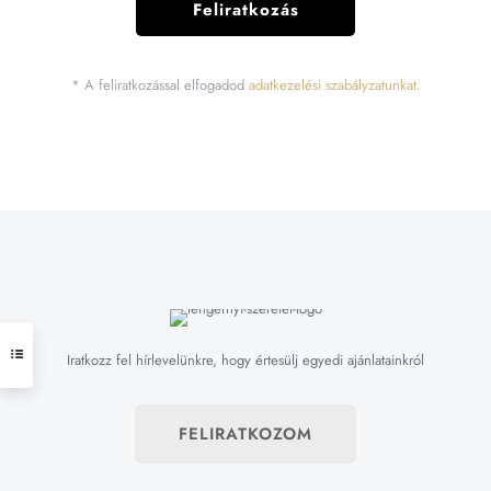
* A feliratkozással elfogadod
adatkezelési szabályzatunkat.
Iratkozz fel hírlevelünkre, hogy értesülj egyedi ajánlatainkról
FELIRATKOZOM