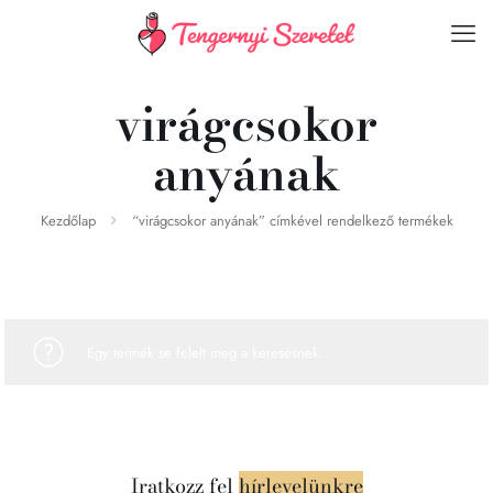
virágcsokor
anyának
Kezdőlap
“virágcsokor anyának” címkével rendelkező termékek
Egy termék se felelt meg a keresésnek.
Iratkozz fel
hírlevelünkre